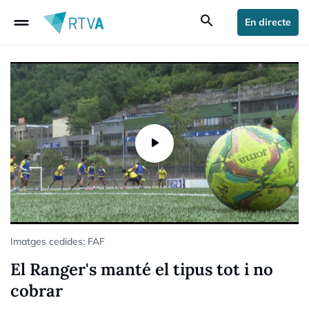
drag_handle
search
En directe
Imatges cedides: FAF
El Ranger's manté el tipus tot i no
cobrar