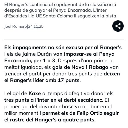
El Ranger's continua al capdavant de la classificació
després de guanyar el Penya Encarnada. L'Inter
d'Escaldes i la UE Santa Coloma li segueixen la pista.
share
|
Joel Romero
24.11.25
Els impagaments no són excusa per al Ranger's
i els de Jaime Durán
van
imposar-se al Penya
Encarnada, per 1 a 3
. Després d'una primera
meitat igualada, els
gols de Nava i Rabago
van
trencar el partit per donar tres punts que
deixen
el Ranger's líder amb 17 punts.
I el gol de
Kaxe
al temps d'afegit va donar els
tres punts a l'Inter en el derbi escaldenc
. El
primer gol del davanter basc va arribar en el
millor moment i
permet els de
Felip Ortiz
seguir
el rastre del Ranger's a quatre punts.