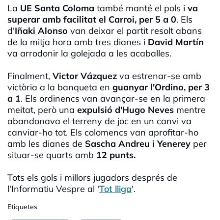
La
UE Santa Coloma
també manté el pols i
va
superar amb facilitat el Carroi, per 5 a 0
. Els
d'
Iñaki Alonso
van deixar el partit resolt abans
de la mitja hora amb tres dianes i
David Martín
va arrodonir la golejada a les acaballes.
Finalment,
Victor Vázquez
va estrenar-se amb
victòria a la banqueta en
guanyar l'Ordino, per 3
a 1
. Els ordinencs van avançar-se en la primera
meitat, però una
expulsió d'Hugo Neves
mentre
abandonava el terreny de joc en un canvi va
canviar-ho tot. Els colomencs van aprofitar-ho
amb les dianes de
Sascha Andreu i Yenerey
per
situar-se quarts amb
12 punts.
Tots els gols i millors jugadors després de
l'Informatiu Vespre al '
Tot lliga
'.
Etiquetes