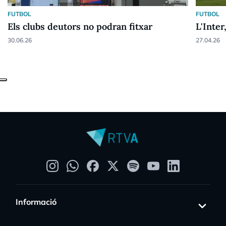
FUTBOL
FUTBOL
Els clubs deutors no podran fitxar
L'Inter
30.06.26
27.04.26
Informació