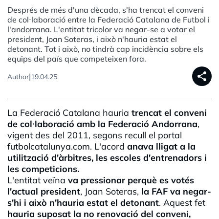
Després de més d'una dècada, s'ha trencat el conveni
de col·laboració entre la Federació Catalana de Futbol i
l'andorrana. L'entitat tricolor va negar-se a votar el
president, Joan Soteras, i això n'hauria estat el
detonant. Tot i això, no tindrà cap incidència sobre els
equips del país que competeixen fora.
share
|
Author
19.04.25
La Federació Catalana hauria
trencat el conveni
de col·
laboració
amb la Federació Andorrana
,
vigent des del 2011, segons recull el portal
futbolcatalunya
.com. L'acord
anava lligat a la
utilització d'àrbitres, les escoles d'entrenadors i
les competicions.
L'entitat veïna
va pressionar perquè es votés
l'actual president
, Joan
Soteras
,
la
FAF
va negar-
s'hi i això n'hauria estat el detonant
. Aquest fet
hauria suposat la no renovació del conveni,