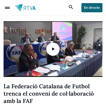
drag_handle
search
En directe
La Federació Catalana de Futbol
trenca el conveni de col·laboració
amb la FAF