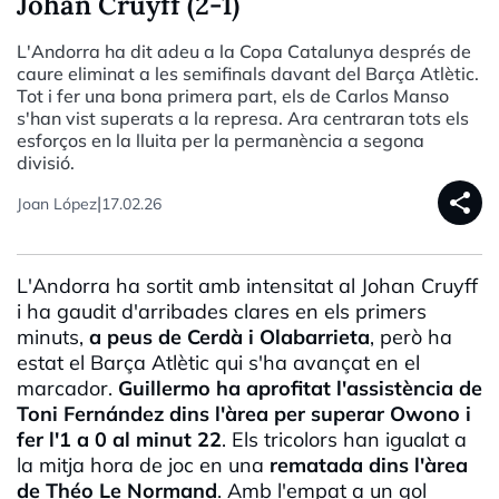
Johan Cruyff (2-1)
L'Andorra ha dit adeu a la Copa Catalunya després de
caure eliminat a les semifinals davant del Barça Atlètic.
Tot i fer una bona primera part, els de Carlos Manso
s'han vist superats a la represa. Ara centraran tots els
esforços en la lluita per la permanència a segona
divisió.
share
|
Joan López
17.02.26
L'Andorra ha sortit amb intensitat al Johan Cruyff
i ha gaudit d'arribades clares en els primers
minuts,
a peus de Cerdà i Olabarrieta
, però ha
estat el Barça Atlètic qui s'ha avançat en el
marcador.
Guillermo ha aprofitat l'assistència de
Toni Fernández dins l'àrea per superar Owono i
fer l'1 a 0 al minut 22
. Els tricolors han igualat a
la mitja hora de joc en una
rematada dins l'àrea
de Théo Le Normand
. Amb l'empat a un gol