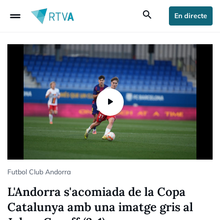
drag_handle
search
En directe
Futbol Club Andorra
L'Andorra s'acomiada de la Copa
Catalunya amb una imatge gris al