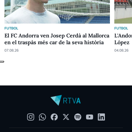
FUTBOL
FUTBOL
El FC Andorra ven Josep Cerdà al Mallorca
L'Ando
en el traspàs més car de la seva història
López
07.08.26
04.08.26