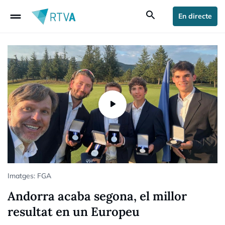
drag_handle
search
En directe
Imatges: FGA
Andorra acaba segona, el millor
resultat en un Europeu