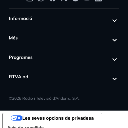
Informació
Més
Programes
RTVA.ad
©
2026
Ràdio i Televisió d’Andorra, S.A.
Les seves opcions de privadesa
Avís de recollida