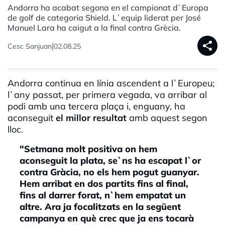
Andorra ha acabat segona en el campionat d`Europa
de golf de categoria Shield. L`equip liderat per José
Manuel Lara ha caigut a la final contra Grècia.
share
|
Cesc Sanjuan
02.08.25
Andorra continua en línia ascendent a l`Europeu;
l`any passat, per primera vegada, va arribar al
podi amb una tercera plaça i, enguany, ha
aconseguit
el millor resultat
amb aquest segon
lloc.
"Setmana molt positiva on hem
aconseguit la plata, se`ns ha escapat l`or
contra Gràcia, no els hem pogut guanyar.
Hem arribat en dos partits fins al final,
fins al darrer forat, n`hem empatat un
altre. Ara ja focalitzats en la següent
campanya en què crec que ja ens tocarà