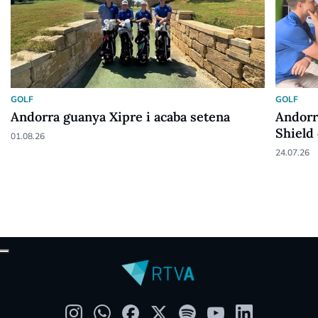
GOLF
GOLF
Andorra guanya Xipre i acaba setena
Andorr
Shield
01.08.26
24.07.26