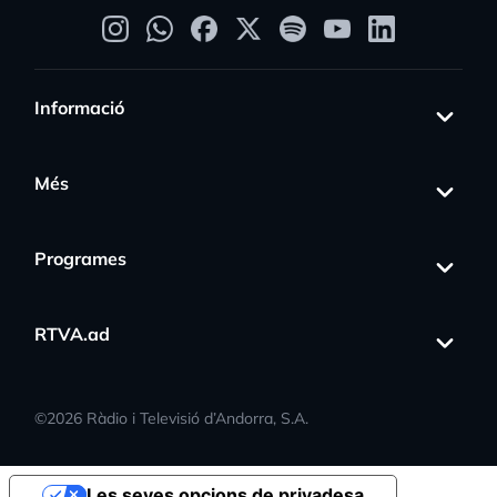
Informació
Més
Programes
RTVA.ad
©
2026
Ràdio i Televisió d’Andorra, S.A.
Les seves opcions de privadesa