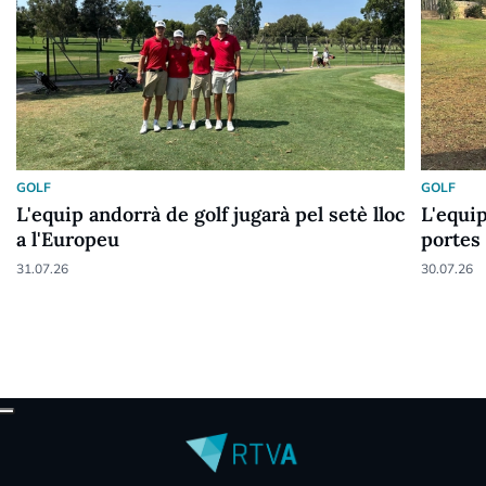
GOLF
GOLF
L'equip andorrà de golf jugarà pel setè lloc
L'equip
a l'Europeu
portes 
31.07.26
30.07.26