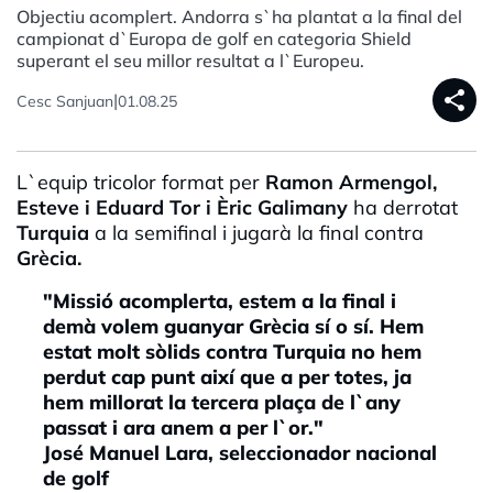
Objectiu acomplert. Andorra s`ha plantat a la final del
campionat d`Europa de golf en categoria Shield
superant el seu millor resultat a l`Europeu.
share
|
Cesc Sanjuan
01.08.25
L`equip tricolor format per
Ramon Armengol,
Esteve i Eduard Tor i Èric Galimany
ha derrotat
Turquia
a la semifinal i jugarà la final contra
Grècia.
"Missió acomplerta, estem a la final i
demà volem guanyar Grècia sí o sí. Hem
estat molt sòlids contra Turquia no hem
perdut cap punt així que a per totes, ja
hem millorat la tercera plaça de l`any
passat i ara anem a per l`or."
José Manuel Lara, seleccionador nacional
de golf