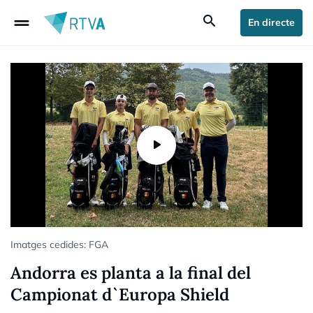
drag_handle
search
En directe
Imatges cedides: FGA
Andorra es planta a la final del
Campionat d`Europa Shield