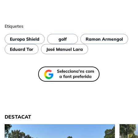
Etiquetes
Europa Shield
golf
Ramon Armengol
Eduard Tor
José Manuel Lara
DESTACAT