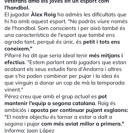
veterans amb els joves en un esport com
l'handbol.
El jugador
Àlex
Roig
ha admès les dificultats que
hi ha amb aquest esport. "No podràs viure només
de l'handbol. Som conscients i per això també és
una característica de l'esport que també ens
agrada tant, perquè és únic, és
petit i tots ens
coneixem."
Pifarré
ha dit que seria ideal tenir
més mitjans i
efectius
. "Estem parlant amb jugadors que estan
acabant els seus estudis fora d'Andorra i altres
que s'ho poden combinar per pujar i la idea és
que vinguin a donar un cop de mà la temporada
vinent."
Pérez creu que amb el grup actual es
pot
mantenir l'equip a segona catalana
. Roig és
ambiciós i
aposta per continuar pujant esglaons:
"El nostre objectiu és tornar a estar a dalt a
segona i pujar
com més aviat millor a primera."
Informa: Joan López