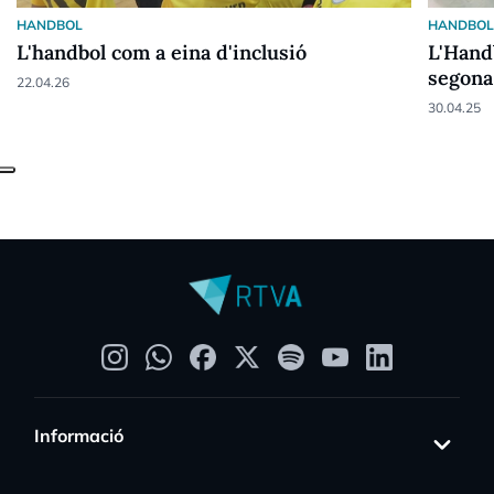
HANDBOL
HANDBO
L'handbol com a eina d'inclusió
L'Handb
segona
22.04.26
30.04.25
Informació