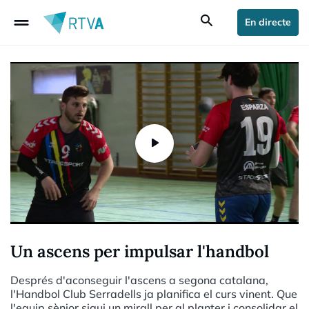
drag_handle
search
En directe
Un ascens per impulsar l'handbol
Després d'aconseguir l'ascens a segona catalana,
l'Handbol Club Serradells ja planifica el curs vinent. Que
l'equip sènior sigui un mirall per al planter i consolidar el