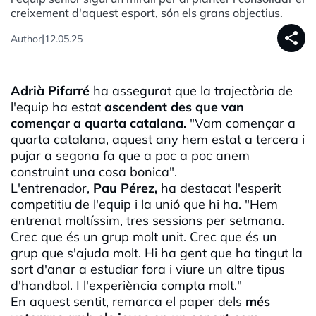
creixement d'aquest esport, són els grans objectius.
share
|
Author
12.05.25
Adrià Pifarré
ha assegurat que la trajectòria de
l'equip ha estat
ascendent des que van
començar a quarta catalana.
"Vam començar a
quarta catalana, aquest any hem estat a tercera i
pujar a segona fa que a poc a poc anem
construint una cosa bonica".
L'entrenador,
Pau Pérez,
ha destacat l'esperit
competitiu de l'equip i la unió que hi ha. "Hem
entrenat
moltíssim
, tres sessions per setmana.
Crec que és un grup molt unit. Crec que és un
grup que s'ajuda molt. Hi ha gent que ha tingut la
sort d'anar a estudiar fora i viure un altre tipus
d'handbol. I l'experiència compta molt."
En aquest sentit, remarca el paper dels
més