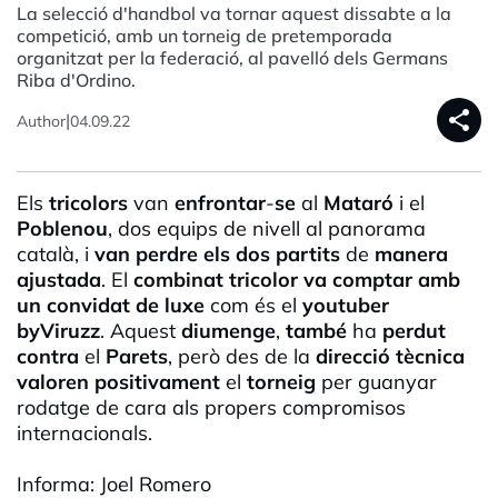
La selecció d'handbol va tornar aquest dissabte a la
competició, amb un torneig de pretemporada
organitzat per la federació, al pavelló dels Germans
Riba d'Ordino.
share
|
Author
04.09.22
Els
tricolors
van
enfrontar
-
se
al
Mataró
i el
Poblenou
, dos equips de nivell al panorama
català, i
van perdre els dos partits
de
manera
ajustada
. El
combinat
tricolor
va comptar amb
un convidat de luxe
com és el
youtuber
byViruzz
. Aquest
diumenge
,
també
ha
perdut
contra
el
Parets
, però des de la
direcció
tècnica
valoren
positivament
el
torneig
per guanyar
rodatge de cara als propers compromisos
internacionals.
Informa: Joel Romero