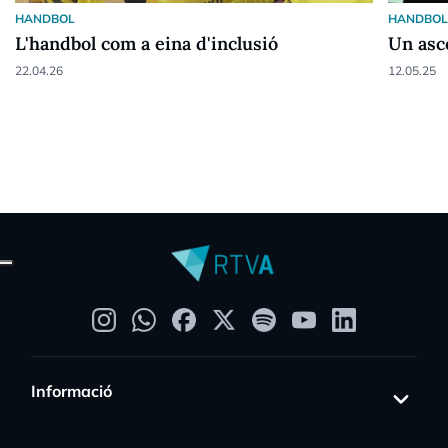
HANDBOL
HANDBO
L'handbol com a eina d'inclusió
Un asc
22.04.26
12.05.25
Informació