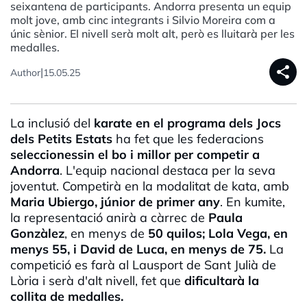
seixantena de participants. Andorra presenta un equip
molt jove, amb cinc integrants i Silvio Moreira com a
únic sènior. El nivell serà molt alt, però es lluitarà per les
medalles.
share
|
Author
15.05.25
La inclusió del
karate en el programa dels Jocs
dels Petits Estats
ha fet que les federacions
seleccionessin el bo i millor per competir a
Andorra
. L'equip nacional destaca per la seva
joventut. Competirà en la modalitat de
kata
, amb
Maria
Ubiergo
, júnior de primer any
. En
kumite
,
la representació anirà a càrrec de
Paula
Gonzàlez
, en menys de
50 quilos; Lola Vega, en
menys 55, i David de
Luca
, en menys de 75.
La
competició es farà al
Lausport
de Sant Julià de
Lòria i serà d'alt nivell, fet que
dificultarà la
collita de medalles.