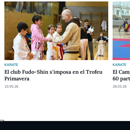
KARATE
KARATE
El club Fudo-Shin s'imposa en el Trofeu
El Cam
Primavera
60 par
10.05.26
28.03.26