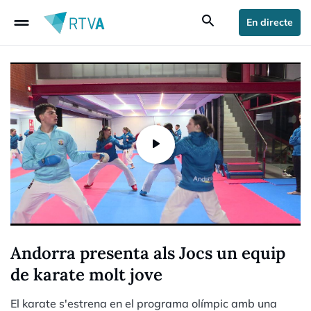
drag_handle
search
En directe
Andorra presenta als Jocs un equip
de karate molt jove
El karate s'estrena en el programa olímpic amb una