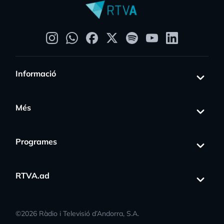
Informació
Més
Programes
RTVA.ad
©
2026
Ràdio i Televisió d’Andorra, S.A.