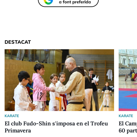
DESTACAT
KARATE
KARATE
El club Fudo-Shin s'imposa en el Trofeu
El Cam
Primavera
60 par