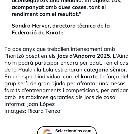
aconsegueixis una medalla. En aquest cas,
acompanyat amb dues coses, tant el
rendiment com el resultat."
Sandra
Herver
, directora tècnica de la
Federació de Karate
Fa dos anys que treballen intensament amb
l'horitzó posat en els
Jocs d'Andorra 2025
. L'Aina
no hi podrà participar encara per edat, i en el cas
de la Paula i la Lola estrenaran
categoria
sènior
.
En un esport individual com el
karate
, la força del
grup serà de gran ajuda per afrontar uns mesos
farcits d'entrenaments i competicions, per arribar
amb les màximes garanties als Jocs de casa.
Informa: Joan López
Imatges: Ricard
Tenza