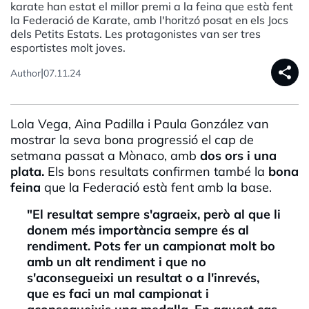
karate han estat el millor premi a la feina que està fent
la Federació de Karate, amb l'horitzó posat en els Jocs
dels Petits Estats. Les protagonistes van ser tres
esportistes molt joves.
share
|
Author
07.11.24
Lola Vega, Aina
Padilla
i Paula González van
mostrar la seva bona progressió el cap de
setmana passat a Mònaco, amb
dos ors i una
plata.
Els bons resultats confirmen també la
bona
feina
que la Federació està fent amb la base.
"El resultat sempre s'agraeix, però al que li
donem més importància sempre és al
rendiment. Pots fer un campionat molt bo
amb un alt rendiment i que no
s'aconsegueixi un resultat o a l'inrevés,
que es faci un mal campionat i