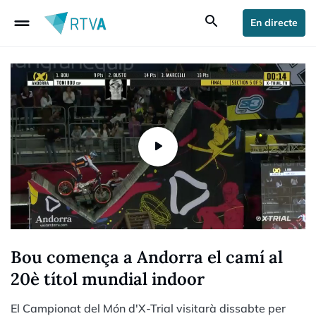
drag_handle
search
En directe
Bou comença a Andorra el camí al
20è títol mundial indoor
El Campionat del Món d'X-Trial visitarà dissabte per