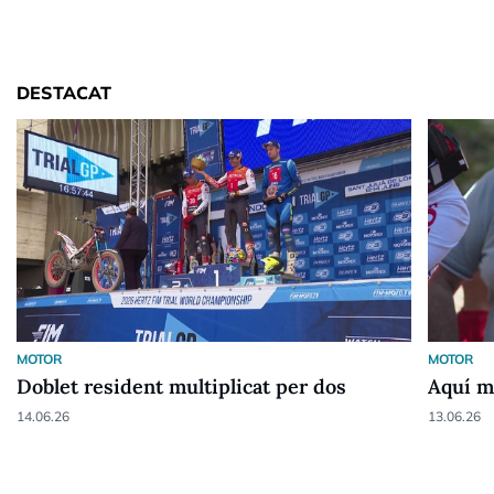
DESTACAT
MOTOR
MOTOR
Doblet resident multiplicat per dos
Aquí m
14.06.26
13.06.26