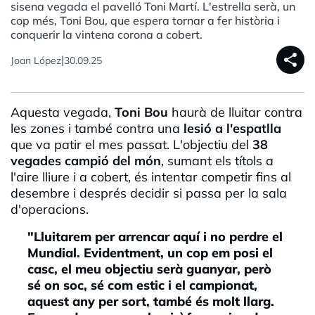
sisena vegada el pavelló Toni Martí. L'estrella serà, un
cop més, Toni Bou, que espera tornar a fer història i
conquerir la vintena corona a cobert.
share
|
Joan López
30.09.25
Aquesta vegada,
Toni Bou
haurà de lluitar contra
les zones i també contra una
lesió a l'espatlla
que va patir el mes passat. L'objectiu del
38
vegades campió del món
, sumant els títols a
l'aire lliure i a cobert, és intentar competir fins al
desembre i després decidir si passa per la sala
d'operacions.
"Lluitarem per arrencar aquí i no perdre el
Mundial. Evidentment, un cop em posi el
casc, el meu objectiu serà guanyar, però
sé on soc, sé com estic i el campionat,
aquest any per sort, també és molt llarg.