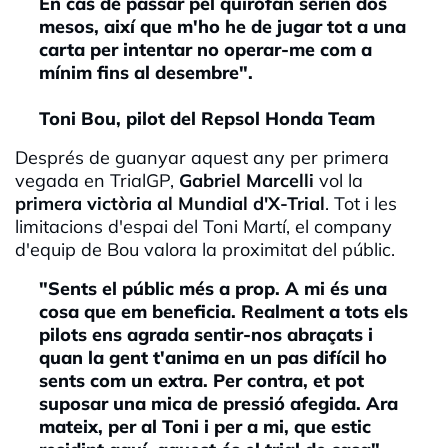
En cas de passar pel quiròfan serien dos
mesos, així que m'ho he de jugar tot a una
carta per intentar no operar-me com a
mínim fins al desembre".
Toni Bou, pilot del Repsol Honda Team
Després de guanyar aquest any per primera
vegada en TrialGP,
Gabriel Marcelli
vol la
primera victòria al Mundial d'X-Trial
. Tot i les
limitacions d'espai del Toni Martí, el company
d'equip de Bou valora la proximitat del públic.
"Sents el públic més a prop. A mi és una
cosa que em beneficia. Realment a tots els
pilots ens agrada sentir-nos abraçats i
quan la gent t'anima en un pas difícil ho
sents com un extra. Per contra, et pot
suposar una mica de pressió afegida. Ara
mateix, per al Toni i per a mi, que estic