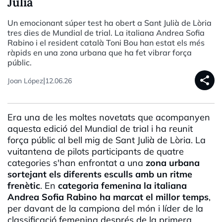
Julià
Un emocionant súper test ha obert a Sant Julià de Lòria
tres dies de Mundial de trial. La italiana Andrea Sofia
Rabino i el resident català Toni Bou han estat els més
ràpids en una zona urbana que ha fet vibrar força
públic.
share
|
Joan López
12.06.26
Era una de les moltes novetats que acompanyen
aquesta edició del Mundial de trial i ha reunit
força públic al bell mig de Sant Julià de Lòria. La
vuitantena de pilots participants de quatre
categories s'han enfrontat a una
zona urbana
sortejant els diferents esculls amb un ritme
frenètic
. En
categoria femenina la italiana
Andrea Sofia Rabino ha marcat el millor temps
,
per davant de la campiona del món i líder de la
classificació femenina després de la primera