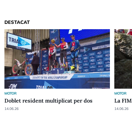
DESTACAT
MOTOR
MOTOR
Doblet resident multiplicat per dos
La FIM 
14.06.26
14.06.26