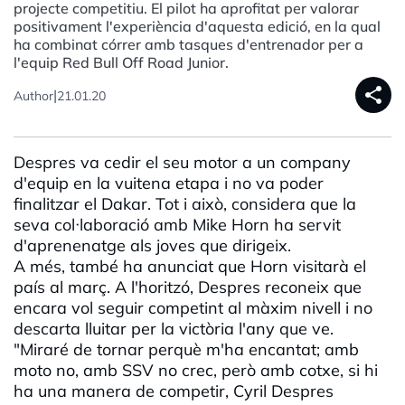
projecte competitiu. El pilot ha aprofitat per valorar
positivament l'experiència d'aquesta edició, en la qual
ha combinat córrer amb tasques d'entrenador per a
l'equip Red Bull Off Road Junior.
share
|
Author
21.01.20
Despres
va cedir el seu motor a un company
d'equip en la vuitena etapa i no va poder
finalitzar el
Dakar
. Tot i això, considera que la
seva col·
laboració
amb
Mike
Horn
ha servit
d'aprenenatge
als joves que dirigeix.
A més, també ha anunciat que
Horn
visitarà el
país al març. A l'horitzó,
Despres
reconeix que
encara vol seguir competint al màxim nivell i no
descarta lluitar per la victòria l'any que ve.
"Miraré de tornar perquè m'ha encantat; amb
moto no, amb SSV no crec, però amb cotxe, si hi
ha una manera de competir, Cyril Despres