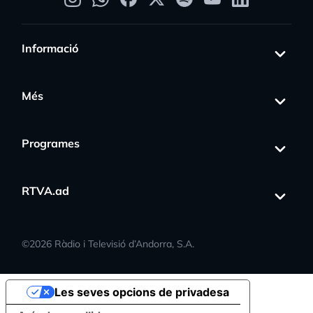
Informació
Més
Programes
RTVA.ad
©
2026
Ràdio i Televisió d’Andorra, S.A.
Les seves opcions de privadesa