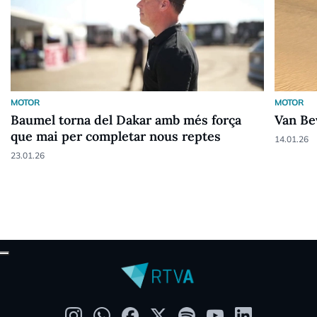
MOTOR
MOTOR
Baumel torna del Dakar amb més força
Van Be
que mai per completar nous reptes
14.01.26
23.01.26