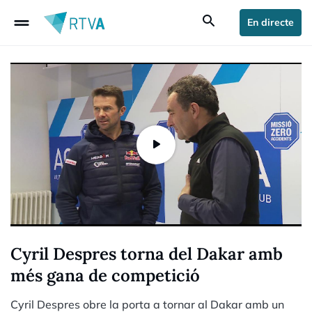
drag_handle
search
En directe
Cyril Despres torna del Dakar amb
més gana de competició
Cyril Despres obre la porta a tornar al Dakar amb un