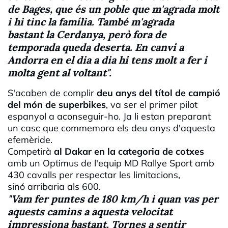
de Bages, que és un poble que m'agrada molt
i hi tinc la família. També m'agrada
bastant la Cerdanya, però fora de
temporada queda deserta. En canvi a
Andorra en el dia a dia hi tens molt a fer i
molta gent al voltant".
S'acaben de complir
deu anys del títol de campió
del món de superbikes
, va ser el primer pilot
espanyol a aconseguir-ho. Ja li estan preparant
un casc que commemora els deu anys d'aquesta
efemèride.
Competirà
al Dakar en la categoria de cotxes
amb un Optimus de l'equip MD Rallye Sport amb
430 cavalls per respectar les limitacions,
sinó arribaria als 600.
"Vam fer puntes de 180 km/h i quan vas per
aquests camins a aquesta velocitat
impressiona bastant. Tornes a sentir