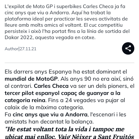
L'expilot de Moto GP i superbikes Carles Checa ja fa
cinc anys que viu a Andorra. Aquí ha trobat la
plataforma ideal per practicar les seves activitats de
lleure amb molts amics al voltant. El cuc competitiu
persisteix i això l'ha portat fins a la línia de sortida del
Dakar 2022, aquesta vegada en cotxe.
share
|
Author
27.11.21
Els darrers anys Espanya ha estat dominant el
mundial de MotoGP
. Als anys 90 no era així, sinó
al contrari.
Carles Checa
va ser un dels pioners, el
tercer pilot espanyol capaç de guanyar a la
categoria reina
. Fins a 24 vegades va pujar al
calaix de la màxima categoria.
Fa
cinc anys que viu a Andorra
, l'escenari i les
amistats han decantat la balança.
"
He estat voltant tota la vida i tampoc me
ubicat mai enlloc. Vaig Nèixer a Sant Fruitós