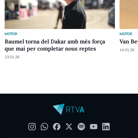
MOTOR
MOTOR
Baumel torna del Dakar amb més força
Van Be
que mai per completar nous reptes
14.01.26
23.01.26