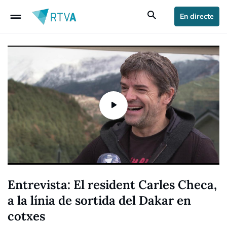
drag_handle
search
En directe
Entrevista: El resident Carles Checa,
a la línia de sortida del Dakar en
cotxes