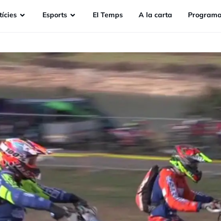
ícies
Esports
EI Temps
A la carta
Programa