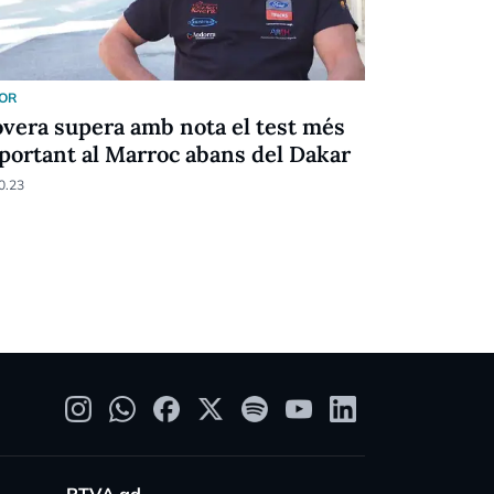
OR
MOTOR
overa supera amb nota el test més
Llobera in
portant al Marroc abans del Dakar
tornada al
en sintoni
0.23
26.04.23