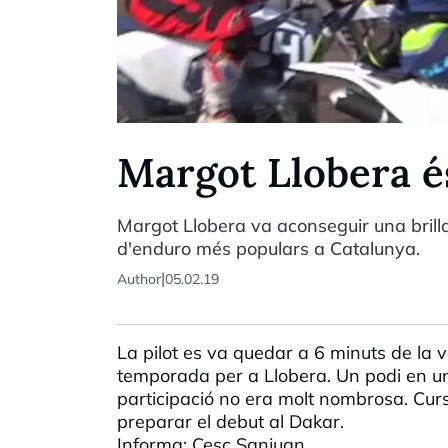
Margot Llobera és
Margot Llobera va aconseguir una brill
d'enduro més populars a Catalunya.
|
Author
05.02.19
La
pilot
es va quedar a 6
minuts
de la 
temporada
per
a
Llobera
. Un
podi
en u
participació
no era
molt
nombrosa
. Cu
preparar el debut al
Dakar
.
Informa:
Cesc
Sanjuan