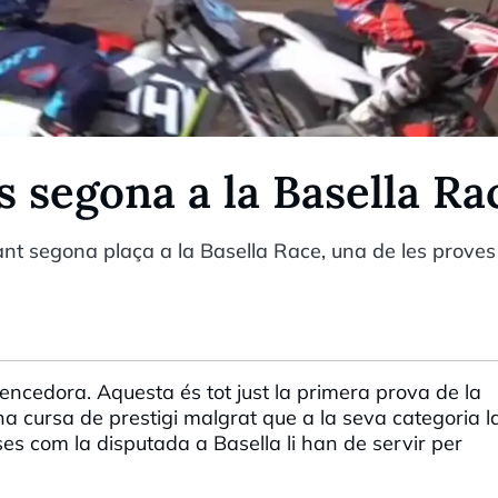
 segona a la Basella Ra
ant segona plaça a la Basella Race, una de les proves
vencedora. Aquesta
és
tot
just
la primera
prova
de la
na cursa de
prestigi
malgrat
que a la
seva
categoria
l
rses
com
la disputada a
Basella
li
han de servir
per