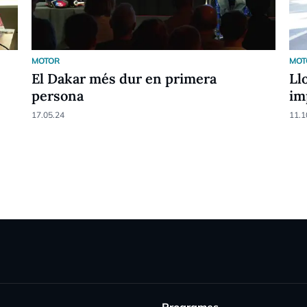
MOTOR
MOT
El Dakar més dur en primera
Ll
persona
im
17.05.24
11.1