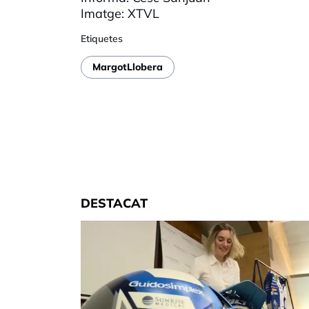
Imatge
:
XTVL
Etiquetes
MargotLlobera
DESTACAT