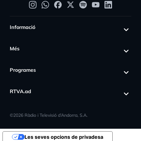
Informació
Més
Programes
RTVA.ad
©
2026
Ràdio i Televisió d’Andorra, S.A.
Les seves opcions de privadesa