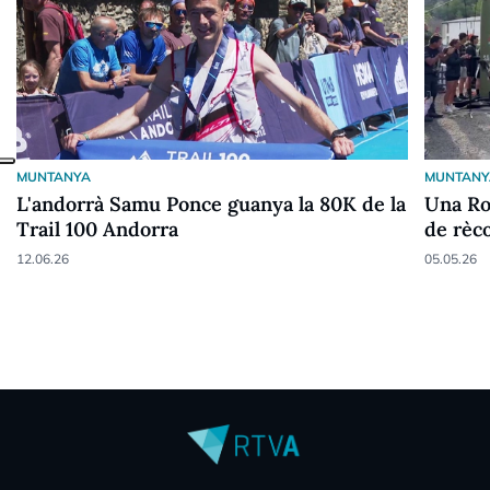
MUNTANYA
MUNTANY
L'andorrà Samu Ponce guanya la 80K de la
Una Ro
Trail 100 Andorra
de rèc
12.06.26
05.05.26