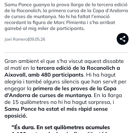
Samu Ponce guanya la prova llarga de la tercera edició
de la Rocanolich, la primera cursa de la Copa d'Andorra
de curses de muntanya. No hi ha faltat l'emoció
recordant la figura de Marc Pimienta i s'ha arribat
gairebé al mig miler de participants.
share
|
Joel Romero
09.05.26
Gran ambient el que s'ha viscut aquest dissabte
al matí en la
tercera edició de la Rocanolich a
Aixovall, amb 480 participants
. Hi ha hagut
alegria i també alguns silencis que han servit per
engegar la
primera de les proves de la Copa
d'Andorra de curses de muntanya
. En la llarga
de 15 quilòmetres no hi ha hagut sorpresa, i
Samu Ponce ha estat el més ràpid sense
oposició.
"És dura. En set quilòmetres acumules