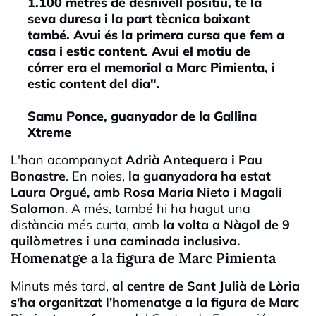
1.100 metres de desnivell positiu, té la
seva duresa i la part tècnica baixant
també. Avui és la primera cursa que fem a
casa i estic content. Avui el motiu de
córrer era el memorial a Marc Pimienta, i
estic content del dia".
Samu Ponce, guanyador de la Gallina
Xtreme
L'han acompanyat
Adrià Antequera i Pau
Bonastre
. En noies,
la guanyadora ha estat
Laura Orgué, amb Rosa Maria Nieto i Magali
Salomon
. A més, també hi ha hagut una
distància més curta, amb
la volta a Nàgol de 9
quilòmetres i una caminada inclusiva.
Homenatge a la figura de Marc Pimienta
Minuts més tard,
al centre de Sant Julià de Lòria
s'ha organitzat l'homenatge a la figura de Marc