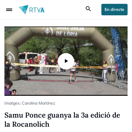
drag_handle
search
En directe
Imatges: Carolina Martínez
Samu Ponce guanya la 3a edició de
la Rocanolich