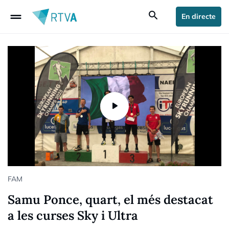
drag_handle
search
En directe
FAM
Samu Ponce, quart, el més destacat
a les curses Sky i Ultra