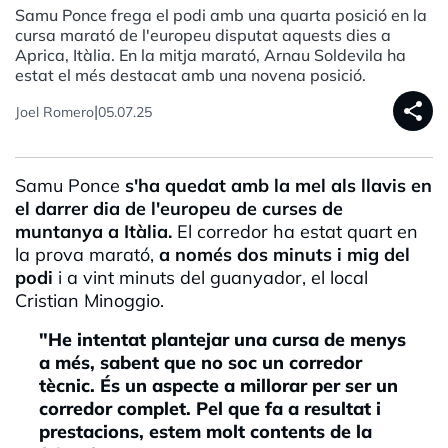
Samu Ponce frega el podi amb una quarta posició en la
cursa marató de l'europeu disputat aquests dies a
Aprica, Itàlia. En la mitja marató, Arnau Soldevila ha
estat el més destacat amb una novena posició.
share
|
Joel Romero
05.07.25
Samu Ponce
s'ha quedat amb la mel als llavis en
el darrer dia de l'europeu de curses de
muntanya a Itàlia.
El corredor ha estat quart en
la prova marató,
a només dos minuts i mig del
podi
i a vint minuts del guanyador, el local
Cristian Minoggio.
"He intentat plantejar una cursa de menys
a més, sabent que no soc un corredor
tècnic. És un aspecte a millorar per ser un
corredor complet. Pel que fa a resultat i
prestacions, estem molt contents de la