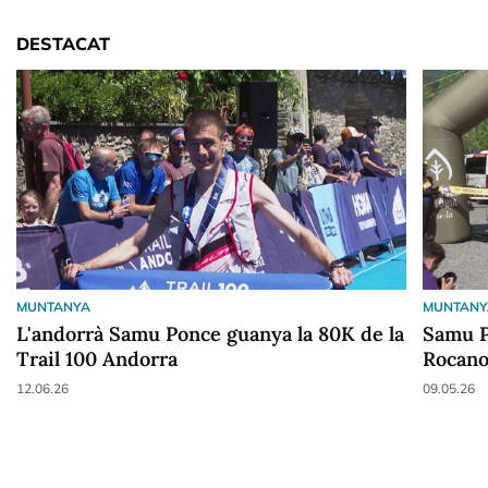
DESTACAT
MUNTANYA
MUNTANY
L'andorrà Samu Ponce guanya la 80K de la
Samu P
Trail 100 Andorra
Rocano
12.06.26
09.05.26