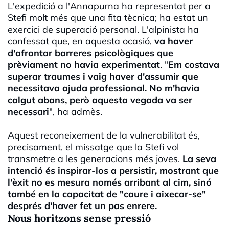
L'expedició a l'Annapurna ha representat per a
Stefi molt més que una fita tècnica; ha estat un
exercici de superació personal. L'alpinista ha
confessat que, en aquesta ocasió,
va haver
d'afrontar barreres psicològiques que
prèviament no havia experimentat
. "
Em costava
superar traumes i vaig haver d'assumir que
necessitava ajuda professional. No m'havia
calgut abans, però aquesta vegada va ser
necessari
", ha admès.
Aquest reconeixement de la vulnerabilitat és,
precisament, el missatge que la Stefi vol
transmetre a les generacions més joves.
La seva
intenció és inspirar-los a persistir, mostrant que
l'èxit no es mesura només arribant al cim, sinó
també en la capacitat de "caure i aixecar-se"
després d'haver fet un pas enrere.
Nous horitzons sense pressió