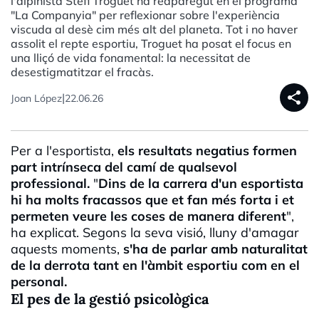
l'alpinista Stefi Troguet ha reaparegut en el programa
"La Companyia" per reflexionar sobre l'experiència
viscuda al desè cim més alt del planeta. Tot i no haver
assolit el repte esportiu, Troguet ha posat el focus en
una lliçó de vida fonamental: la necessitat de
desestigmatitzar el fracàs.
share
|
Joan López
22.06.26
Per a l'esportista,
els resultats negatius formen
part intrínseca del camí de qualsevol
professional.
"
Dins de la carrera d'un esportista
hi ha molts fracassos que et fan més forta i et
permeten veure les coses de manera diferent
",
ha explicat. Segons la seva visió, lluny d'amagar
aquests moments,
s'ha de parlar amb naturalitat
de la derrota tant en l'àmbit esportiu com en el
personal.
El pes de la gestió psicològica