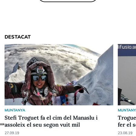
DESTACAT
MUNTANYA
MUNTANY
Stefi Troguet fa el cim del Manaslu i
Trogue
assoleix el seu segon vuit mil
fer el 
27.09.19
23.08.19