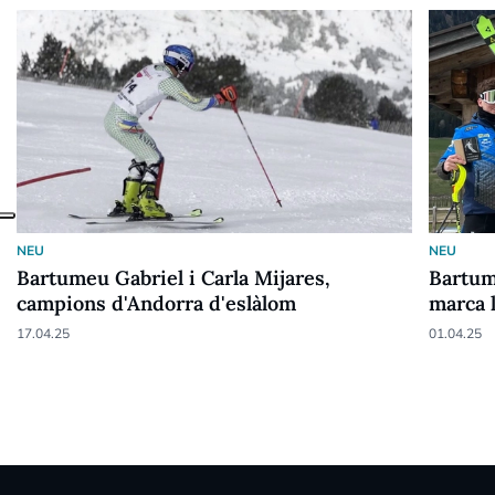
NEU
NEU
Bartumeu Gabriel i Carla Mijares,
Bartum
campions d'Andorra d'eslàlom
marca 
17.04.25
01.04.25