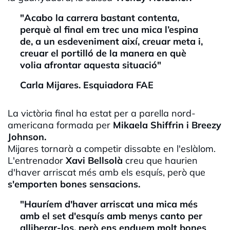
"Acabo la carrera bastant contenta,
perquè al final em trec una mica l’espina
de, a un esdeveniment així, creuar meta i,
creuar el portilló de la manera en què
volia afrontar aquesta situació"
Carla Mijares. Esquiadora FAE
La victòria final ha estat per a parella nord-
americana formada per
Mikaela Shiffrin i Breezy
Johnson.
Mijares tornarà a competir dissabte en l'eslàlom.
L'entrenador
Xavi
Bellsolà
creu que haurien
d'haver arriscat més amb els esquís, però que
s'emporten bones sensacions.
"Hauríem d'haver arriscat una mica més
amb el set d'esquís amb menys canto per
alliberar-los, però ens enduem molt bones