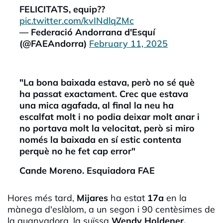
FELICITATS, equip??
pic.twitter.com/kvINdlqZMc
— Federació Andorrana d'Esquí
(@FAEAndorra)
February 11, 2025
"La bona baixada estava, però no sé què
ha passat exactament. Crec que estava
una mica agafada, al final la neu ha
escalfat molt i no podia deixar molt anar i
no portava molt la velocitat, però si miro
només la baixada en sí estic contenta
perquè no he fet cap error"
Cande Moreno. Esquiadora FAE
Hores més tard,
Mijares
ha estat
17a
en la
mànega d'eslàlom, a un segon i 90 centèsimes de
la guanyadora, la suïssa
Wendy Holdener.