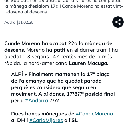
de Saalbach en 18 posició. Carla Mijares ha completat
la mànega d'eslàlom 17a i Cande Moreno ha estat vint-
i-dosena al descens.
share
|
Author
11.02.25
Cande
Moreno ha acabat 22a la mànega de
descens.
Moreno ha
patit
en el darrer tram i ha
quedat a 3 segons i 47 centèsimes de la més
ràpida, la nord-americana
Lauren
Macuga
.
ALPÍ • Finalment mantenen la 17ª plaça
de l'alemanya que ha quedat parada
perquè es considera que seguia en
moviment. Així doncs, 1??8??ª posició final
per a
#Andorra
????.
Dues bones mànegues de
#CandeMoreno
al DH i
#CarlaMijares
a l'SL