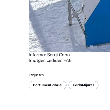
Informa: Sergi
Cano
Imatges cedides
FAE
Etiquetes
BartumeuGabriel
CarlaMijares