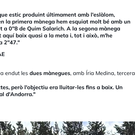
 que estic produint últimament amb l'eslàlom,
 en la primera mànega hem esquiat molt bé amb un
cat a 0''8 de Quim Salarich. A la segona mànega
 aquí baix quasi a la meta i, tot i això, m'he
 2''47."
AE
ha endut les
dues mànegues
, amb
Íria
Medina, tercera
, però l'objectiu era lluitar-les fins a baix. Un
al d'Andorra."