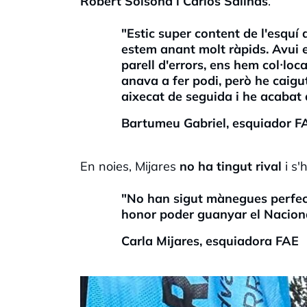
Robert Solsona i
Carlos
Salinas
.
"Estic super content de l'esquí
estem anant molt ràpids. Avui
parell d'errors, ens hem col·lo
anava a fer podi, però he caigut
aixecat de seguida i he acabat a
Bartumeu Gabriel, esquiador F
En noies,
Mijares
no ha tingut rival
i s'
"No han sigut mànegues perfectes
honor poder guanyar el Nacion
Carla Mijares, esquiadora FAE