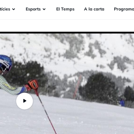
ícies
Esports
EI Temps
A la carta
Programa