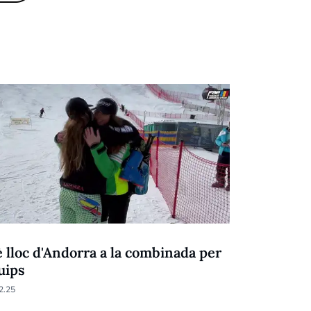
NEU
è lloc d'Andorra a la combinada per
Cande More
uips
descens d
2.25
10.02.25