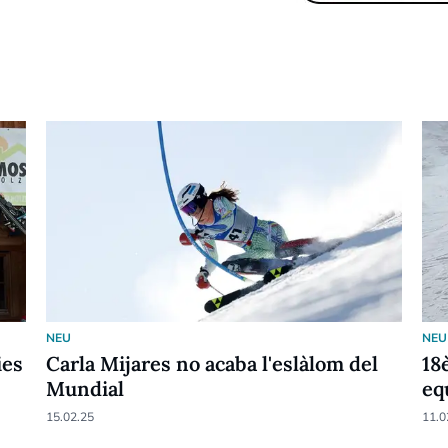
NEU
NEU
ies
Carla Mijares no acaba l'eslàlom del
18
Mundial
eq
15.02.25
11.0