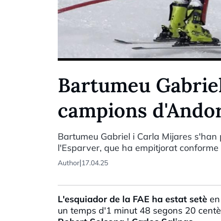
Bartumeu Gabriel 
campions d'Andor
Bartumeu Gabriel i Carla Mijares s'han
l'Esparver, que ha empitjorat confor
|
Author
17.04.25
L'esquiador de la
FAE
ha estat setè
en 
un temps d'1 minut 48 segons 20 centè