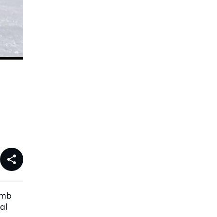
share
amb
al