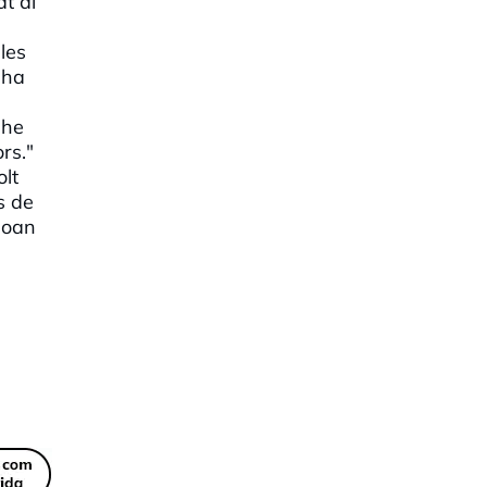
at al
 les
 ha
 he
rs."
olt
s de
Joan