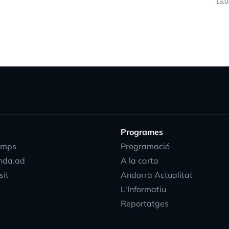
13.0
Programes
emps
Programació
nda.ad
A la carta
sit
Andorra Actualitat
L'Informatiu
Reportatges