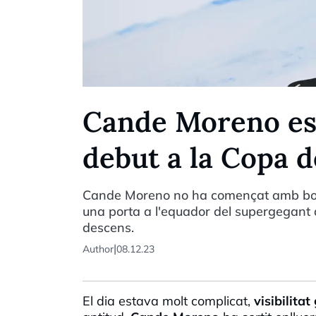
Cande Moreno es 
debut a la Copa 
Cande Moreno no ha començat amb bon 
una porta a l'equador del supergegant 
descens.
|
Author
08.12.23
El dia estava molt complicat,
visibilitat