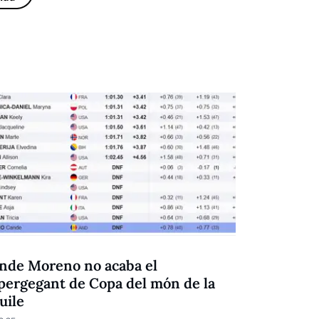
NEU
nde Moreno no acaba el
Cande Mor
pergegant de Copa del món de la
09.03.25
uile