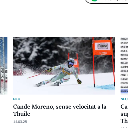
NEU
NEU
l
Cande Moreno, sense velocitat a la
Ca
Thuile
su
Th
14.03.25