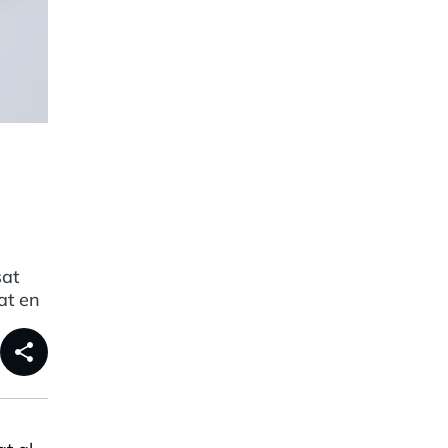
sat
at en
share