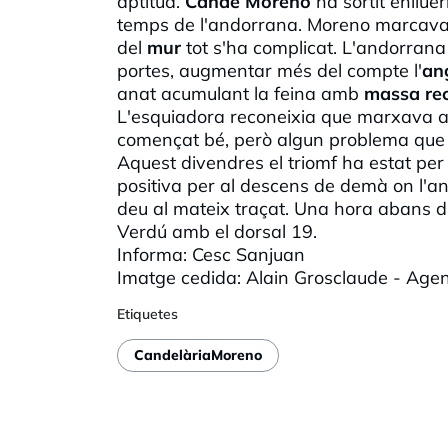
aptitud.
Cande
Moreno
ha sortit enllue
temps de l'andorrana. Moreno marcava
del
mur
tot s'ha complicat. L'andorrana 
portes, augmentar més del compte l'
ang
anat acumulant la feina amb
massa rec
L'esquiadora reconeixia que marxava
començat bé, però algun problema que era
Aquest divendres el triomf ha estat per
positiva per al descens de demà on l'an
deu al mateix traçat. Una hora abans d
Verdú amb el dorsal 19.
Informa:
Cesc
Sanjuan
Imatge cedida: Alain Grosclaude - Ag
Etiquetes
CandelàriaMoreno