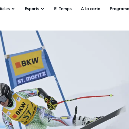
ícies
Esports
EI Temps
A la carta
Programa