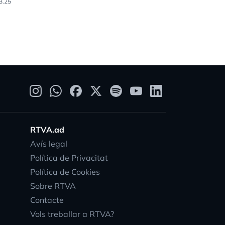
3.25
RTVA.ad
Avís legal
Política de Privacitat
Política de Cookies
Sobre RTVA
Contacte
Vols treballar a RTVA?