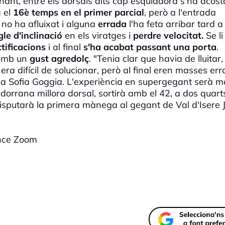
rnant, entre els dorsals alts cap esquiadora s'ha acost
 el
16è temps en el primer parcial
, però a l'entrada
no ha afluixat i alguna
errada
l'ha feta arribar tard a
le d'inclinació
en els viratges i
perdre velocitat.
Se li
tificacions
i al final
s'ha acabat passant una porta
.
 amb un
gust agredolç
. "Tenia clar que havia de lluitar,
 difícil de solucionar, però al final eren masses erro
 a Sofia Goggia. L'experiència en supergegant serà m
dorrana millora dorsal, sortirà amb el 42, a dos quart
isputarà la primera mànega al gegant de Val d'Isere 
ence Zoom