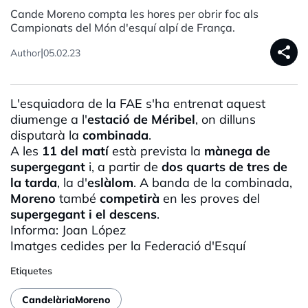
Cande Moreno compta les hores per obrir foc als
Campionats del Món d'esquí alpí de França.
share
|
Author
05.02.23
L'esquiadora de la
FAE
s'ha entrenat aquest
diumenge a l'
estació de
Méribel
, on dilluns
disputarà la
combinada
.
A les
11 del matí
està prevista la
mànega de
supergegant
i, a partir de
dos quarts de tres de
la tarda
, la d'
eslàlom
. A banda de la combinada,
Moreno
també
competirà
en les proves del
supergegant
i el descens
.
Informa: Joan López
Imatges cedides per la Federació d'Esquí
Etiquetes
CandelàriaMoreno