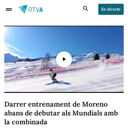
drag_handle
search
En directe
Darrer entrenament de Moreno
abans de debutar als Mundials amb
la combinada