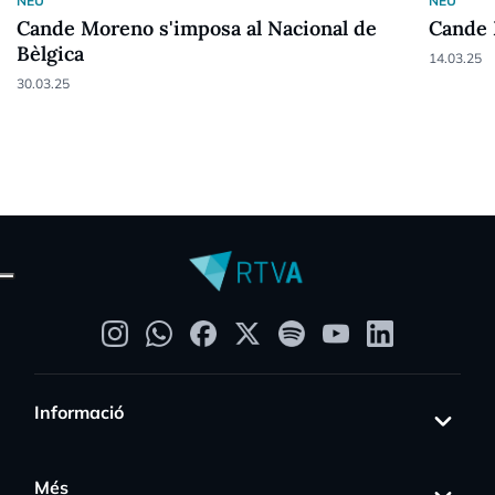
NEU
NEU
Cande Moreno s'imposa al Nacional de
Cande 
Bèlgica
14.03.25
30.03.25
Informació
Més