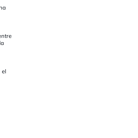
'ha
entre
la
 el