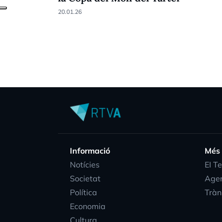
20.01.26
Informació
Més
Notícies
EI T
Societat
Age
Política
Tràn
Economia
Cultura