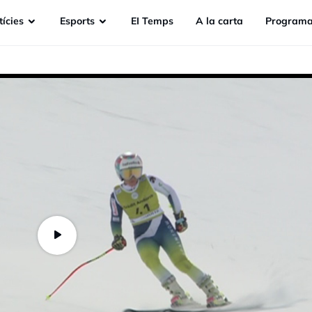
ícies
Esports
EI Temps
A la carta
Programa