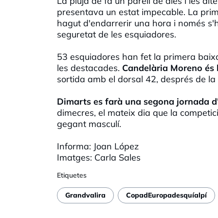
La pluja de fa un parell de dies i les a
presentava un estat impecable. La pri
hagut d'endarrerir una hora i només s'h
seguretat de les esquiadores.
53 esquiadores han fet la primera baix
les destacades.
Candelària Moreno és 
sortida amb el dorsal 42, després de la 
Dimarts es farà una segona jornada d
dimecres, el mateix dia que la competic
gegant masculí.
Informa: Joan López
Imatges: Carla Sales
Etiquetes
Grandvalira
CopadEuropadesquíalpí