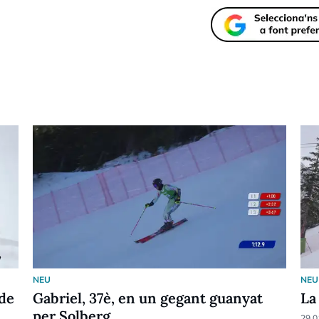
NEU
NEU
 de
Gabriel, 37è, en un gegant guanyat
La
per Solberg
29.0