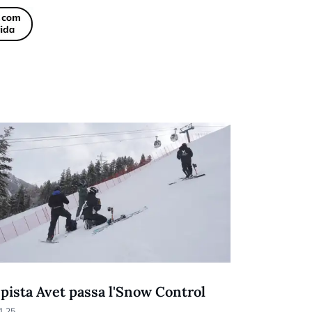
NEU
 pista Avet passa l'Snow Control
Cande Mor
Copa d'Eu
1.25