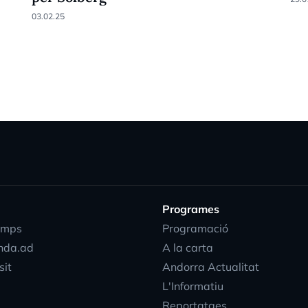
03.02.25
Programes
emps
Programació
nda.ad
A la carta
sit
Andorra Actualitat
L'Informatiu
Reportatges