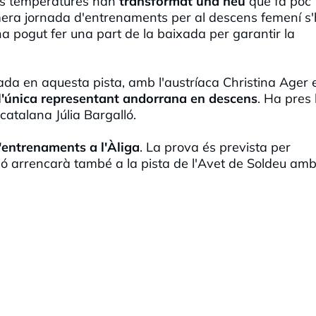
ltes temperatures han
transformat una neu
que fa poc
mera jornada d'entrenaments per al descens femení s
a pogut fer una part de la baixada per garantir la
ada en aquesta pista, amb l'austríaca Christina Ager 
l'única representant andorrana en descens
. Ha pres 
catalana Júlia Bargalló.
'entrenaments a l'Àliga
. La prova és prevista per
ió arrencarà també a la pista de l'Avet de Soldeu amb