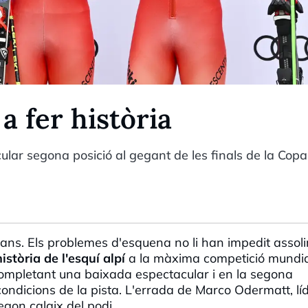
a fer història
lar segona posició al gegant de les finals de la Copa
ans. Els problemes d'esquena no li han impedit assoli
història de l'esquí alpí
a la màxima competició mundia
ompletant una baixada espectacular i en la segona
ndicions de la pista. L'errada de Marco Odermatt, lí
egon calaix del podi.