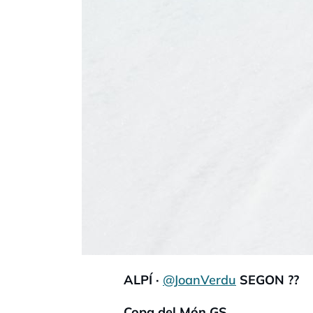
ALPÍ ·
@JoanVerdu
SEGON ??
Copa del Món GS