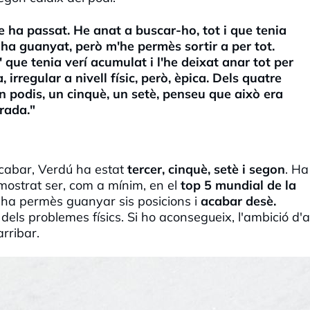
 ha passat. He anat a buscar-ho, tot i que tenia
ha guanyat, però m'he permès sortir a per tot.
 que tenia verí acumulat i l'he deixat anar tot per
rregular a nivell físic, però, èpica. Dels quatre
n podis, un cinquè, un setè, penseu que això era
rada."
acabar, Verdú ha estat
tercer, cinquè, setè i segon
. Ha
ostrat ser, com a mínim, en el
top 5 mundial de la
i ha permès guanyar sis posicions i
acabar desè.
t dels problemes físics. Si ho aconsegueix, l'ambició d'
arribar.