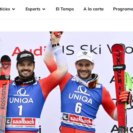
ícies
Esports
EI Temps
A la carta
Programa