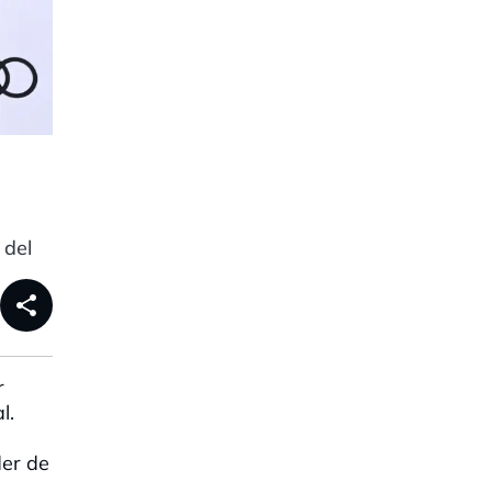
 del
share
r
l.
der de