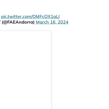
pic.twitter.com/OMFcQX1aLI
uí (@FAEAndorra)
March 16, 2024