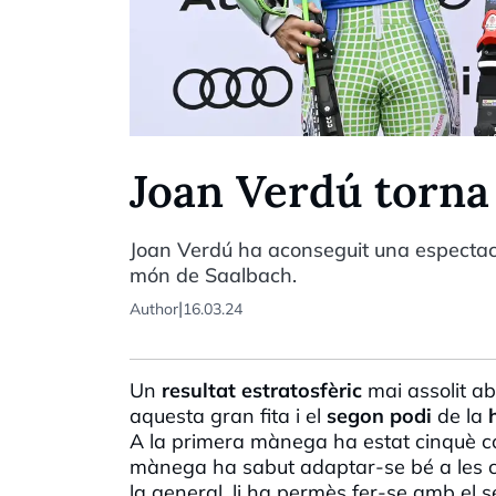
Joan Verdú torna 
Joan Verdú ha aconseguit una espectacu
món de Saalbach.
|
Author
16.03.24
Un
resultat estratosfèric
mai assolit ab
aquesta gran fita i el
segon podi
de la
A la primera mànega ha estat cinquè c
mànega ha sabut adaptar-se bé a les co
la general, li ha permès fer-se amb el s