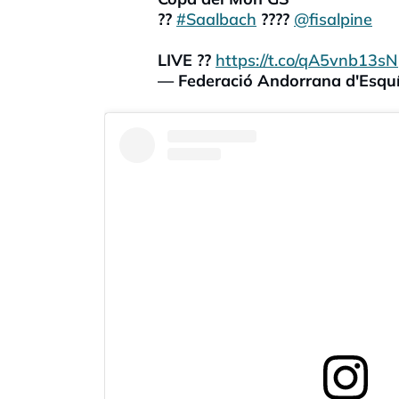
??
#Saalbach
????
@fisalpine
LIVE ??
https://t.co/qA5vnb13sN
— Federació Andorrana d'Esq