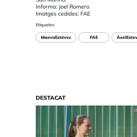
Informa: Joel Romero
Imatges cedides:
FAE
Etiquetes
MaevaEstévez
FAE
ÀxelEste
DESTACAT