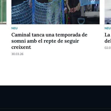
NEU
NEU
Caminal tanca una temporada de
La
somni amb el repte de seguir
de
creixent
02.0
30.03.26