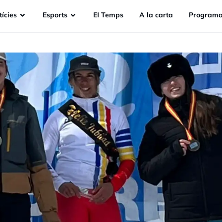
ícies
Esports
EI Temps
A la carta
Programa