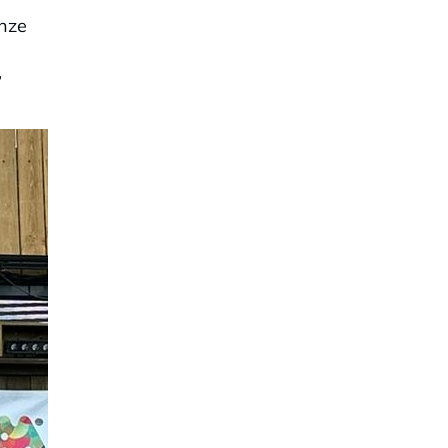
inze
,