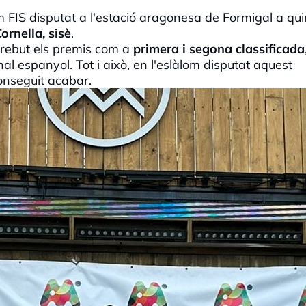
om
FIS
disputat a l'estació aragonesa de
Formigal
a qu
ornella, sisè
.
rebut els premis com a
primera i segona classificada
l espanyol. Tot i això, en l'eslàlom disputat aquest
onseguit acabar.