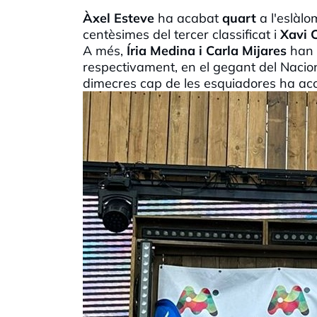
Àxel
Esteve
ha acabat
quart
a l'eslàl
centèsimes del tercer classificat i
Xavi
C
A més,
Íria
Medina i
Carla
Mijares
han 
respectivament, en el gegant del Naciona
dimecres cap de les esquiadores ha ac