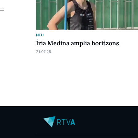
NEU
Íria Medina amplia horitzons
21.07.26