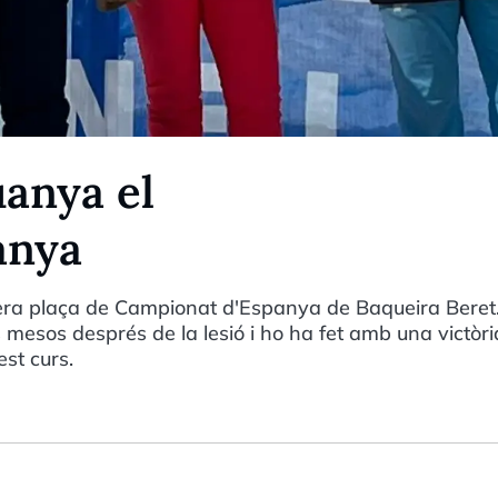
anya el
anya
mera plaça de Campionat d'Espanya de Baqueira Beret
s mesos després de la lesió i ho ha fet amb una victòri
st curs.