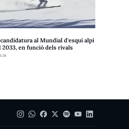
NEU
 candidatura al Mundial d'esquí alpí
Verdú tan
l 2033, en funció dels rivals
10.01.26
3.26