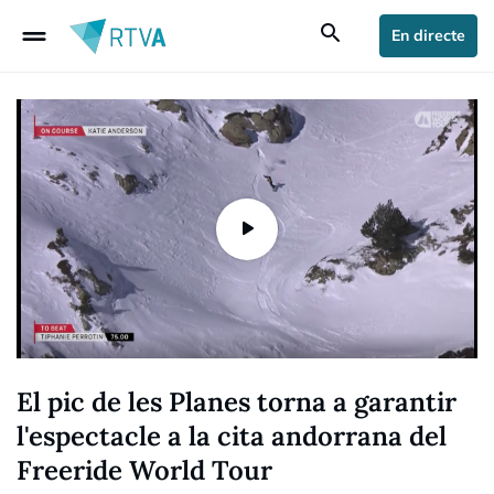
drag_handle
search
En directe
El pic de les Planes torna a garantir
l'espectacle a la cita andorrana del
Freeride World Tour