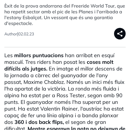
Èxit de la prova andorrana del Freeride World Tour, que
ha repetit sector amb el pic de les Planes i l'arribada a
l'estany Esbalçat. Un vessant que és una garantia
d'espectacle.
share
|
Author
02.02.23
Les
millors puntuacions
han arribat en esquí
masculí. Tres
riders
han posat les
coses molt
difícils als jutges.
En imatge el millor descens de
la jornada a càrrec del guanyador de l'any
passat,
Maxime
Chabloz
. Només un inici més fluix
l'ha apartat de la victòria. La ronda més fluida i
alpina ha estat per a
Ross
Tester
, segon amb 90
punts. El guanyador només l'ha superat per un
punt. Ha estat
Valentin
Rainer, l'austríac ha estat
capaç de fer una línia alpina i a banda planxar
dos
360 i dos
back
flips
,
el segon de gran
dificultat.
Mentre esperava la nota no deixava de