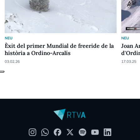
NEU
NEU
Èxit del primer Mundial de freeride de la
Joan Ar
història a Ordino-Arcalís
d'Ordi
03.02.26
17.03.25