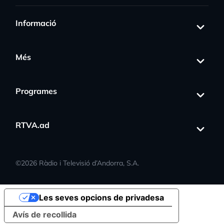
Informació
Més
Programes
RTVA.ad
©
2026
Ràdio i Televisió d’Andorra, S.A.
Les seves opcions de privadesa
Avís de recollida