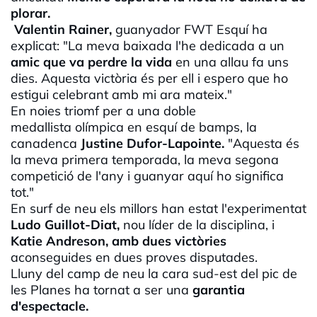
plorar.
Valentin
Rainer,
guanyador
FWT
Esquí ha
explicat: "La meva baixada l'he dedicada a un
amic que va perdre la vida
en una allau fa uns
dies. Aquesta victòria és per ell i espero que ho
estigui celebrant amb mi ara mateix."
En noies triomf per a una doble
medallista
olímpica en esquí de
bamps
, la
canadenca
Justine
Dufor
-
Lapointe
.
"Aquesta és
la meva primera temporada, la meva segona
competició de l'any i guanyar aquí ho significa
tot."
En surf de neu els millors han estat l'experimentat
Ludo
Guillot-
Diat
,
nou líder de la disciplina, i
Katie
Andreson
, amb dues victòries
aconseguides en dues proves disputades.
Lluny del camp de neu la cara sud-est del pic de
les Planes ha tornat a ser una
garantia
d'espectacle.