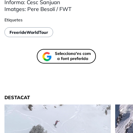
Informa:
Cesc
Sanjuan
Imatges: Pere Besolí /
FWT
Etiquetes
FreerideWorldTour
DESTACAT