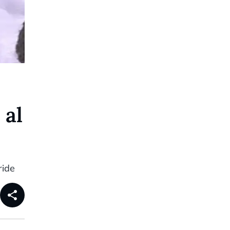
 al
ride
share