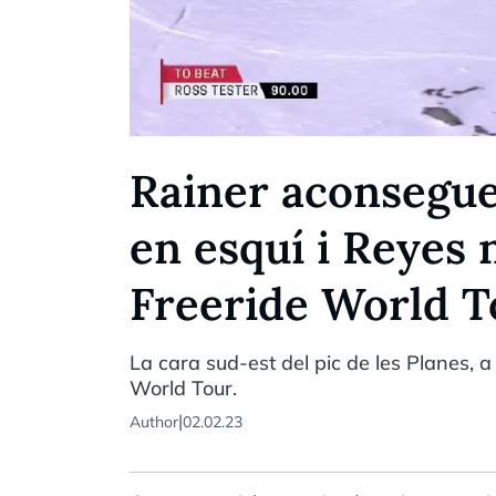
Rainer aconseguei
en esquí i Reyes n
Freeride World T
La cara sud-est del pic de les Planes, a
World Tour.
|
Author
02.02.23