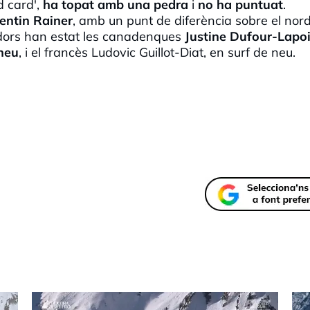
d
card',
ha topat amb una pedra
i
no ha puntuat
.
entin
Rainer
, amb un punt de diferència sobre el nor
adors han estat les canadenques
Justine
Dufour
-
Lapo
neu
, i el francès
Ludovic
Guillot-
Diat
, en surf de neu.