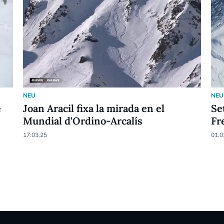
NEU
NEU
e
Joan Aracil fixa la mirada en el
Se
Mundial d'Ordino-Arcalís
Fr
17.03.25
01.0