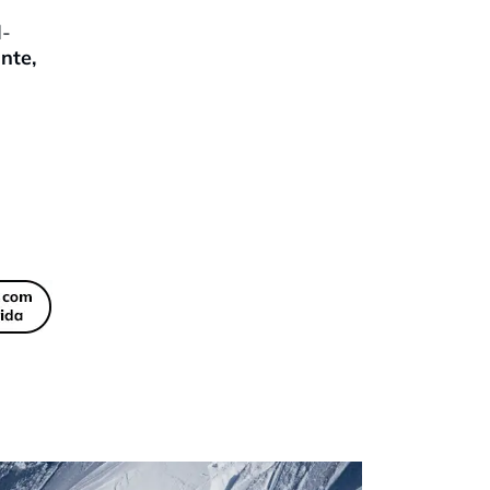
d-
inte
,