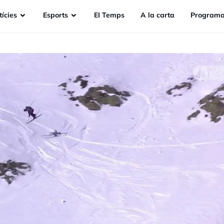
ícies
Esports
EI Temps
A la carta
Programa