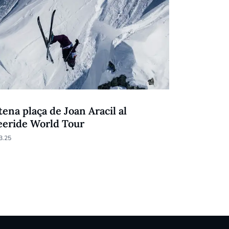
NEU
tena plaça de Joan Aracil al
Aracil esp
eeride World Tour
entre dijo
3.25
25.02.25