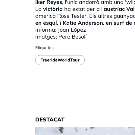
Iker
Reyes
, l'únic andorrà amb una '
wil
La
victòria
ha estat per a l'
austríac
Val
americà
Ross
Tester
. Els altres guany
en esquí, i
Katie
Anderson, en surf de 
Informa: Joan López
Imatges: Pere Besolí
Etiquetes
FreerideWorldTour
DESTACAT