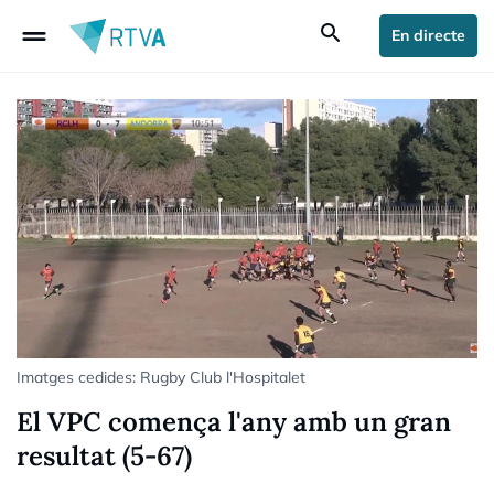
drag_handle
search
En directe
Imatges cedides: Rugby Club l'Hospitalet
El VPC comença l'any amb un gran
resultat (5-67)