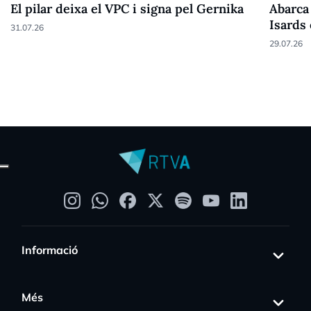
El pilar deixa el VPC i signa pel Gernika
Abarca 
Isards
31.07.26
29.07.26
Informació
Més