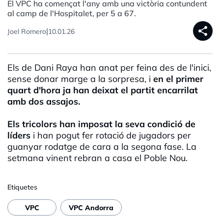
El VPC ha començat l'any amb una victòria contundent
al camp de l'Hospitalet, per 5 a 67.
share
|
Joel Romero
10.01.26
Els de Dani Raya han anat per feina des de l'inici,
sense donar marge a la sorpresa, i
en el primer
quart d'hora ja han deixat el partit encarrilat
amb dos assajos.
Els tricolors han imposat la seva condició de
líders
i han pogut fer rotació de jugadors per
guanyar rodatge de cara a la segona fase. La
setmana vinent rebran a casa el Poble Nou.
Etiquetes
VPC
VPC Andorra