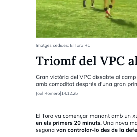
Imatges cedides: El Toro RC
Triomf del VPC al
Gran victòria del VPC dissabte al camp
amb comoditat després d'una gran prim
|
Joel Romero
14.12.25
El Toro va començar manant amb un xut
en els primers 20 minuts.
Una nova marc
segona
van controlar-lo des de la def