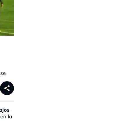
-se
share
ajos
en la