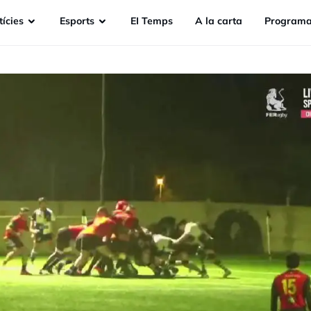
ícies
Esports
EI Temps
A la carta
Programa