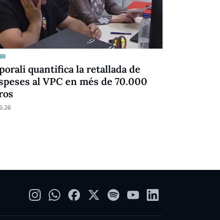
BI
RUGBI
porali quantifica la retallada de
Gastón Go
speses al VPC en més de 70.000
Matlena t
ros
03.06.26
6.26