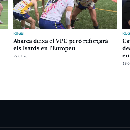
RUGBI
RUG
Abarca deixa el VPC però reforçarà
Ca
els Isards en l'Europeu
de
eu
29.07.26
15.0