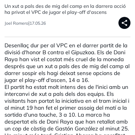
Un xut a pals des de mig del camp en la darrera acció
ha privat el VPC de jugar el play-off d'ascens
share
|
Joel Romero
17.05.26
Desenllaç dur per al VPC en el darrer partit de la
divisió d'honor B contra el Gipuzkoa. Els de Dani
Raya han vist el costat més cruel de la moneda
després que un xut a pals des de mig del camp al
darrer sospir els hagi deixat sense opcions de
jugar el play-off d'ascen, 14 a 16.
El partit ha estat molt intens des de l'inici amb un
intercanvi de xut a pals dels dos equips. Els
visitants han portat la iniciativa en el tram inicial i
al minut 19 han fet el primer assaig del matí a la
sortida d'una touche, 3 a 10. La marca ha
despertat els de Dani Raya que han retallat amb
un cop de càstig de Gastón González al minut 25.