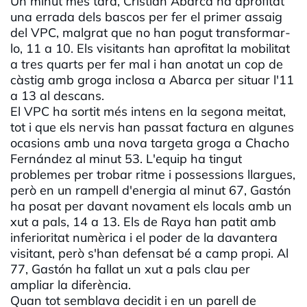
Un minut més tard, Cristian Abarca ha aprofitat
una errada dels bascos per fer el primer assaig
del VPC, malgrat que no han pogut transformar-
lo, 11 a 10. Els visitants han aprofitat la mobilitat
a tres quarts per fer mal i han anotat un cop de
càstig amb groga inclosa a Abarca per situar l'11
a 13 al descans.
El VPC ha sortit més intens en la segona meitat,
tot i que els nervis han passat factura en algunes
ocasions amb una nova targeta groga a Chacho
Fernández al minut 53. L'equip ha tingut
problemes per trobar ritme i possessions llargues,
però en un rampell d'energia al minut 67, Gastón
ha posat per davant novament els locals amb un
xut a pals, 14 a 13. Els de Raya han patit amb
inferioritat numèrica i el poder de la davantera
visitant, però s'han defensat bé a camp propi. Al
77, Gastón ha fallat un xut a pals clau per
ampliar la diferència.
Quan tot semblava decidit i en un parell de