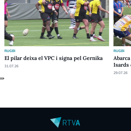
RUGBI
RUGBI
El pilar deixa el VPC i signa pel Gernika
Abarca 
Isards
31.07.26
29.07.26