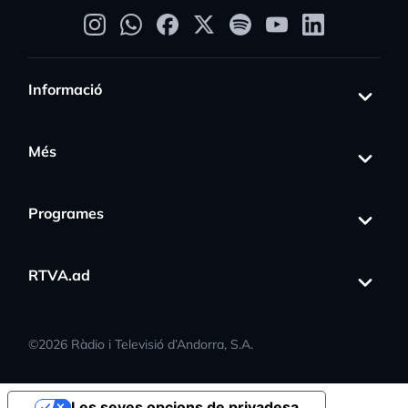
Informació
Més
Programes
RTVA.ad
©
2026
Ràdio i Televisió d’Andorra, S.A.
Les seves opcions de privadesa