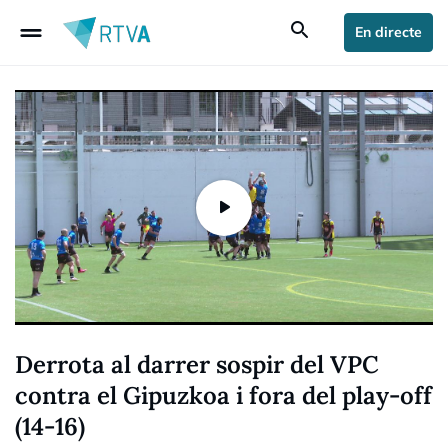
drag_handle
search
En directe
Derrota al darrer sospir del VPC
contra el Gipuzkoa i fora del play-off
(14-16)