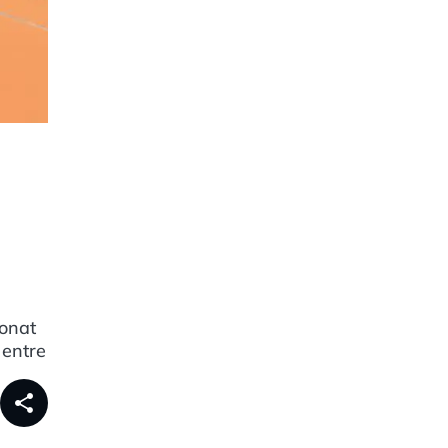
ionat
 entre
share