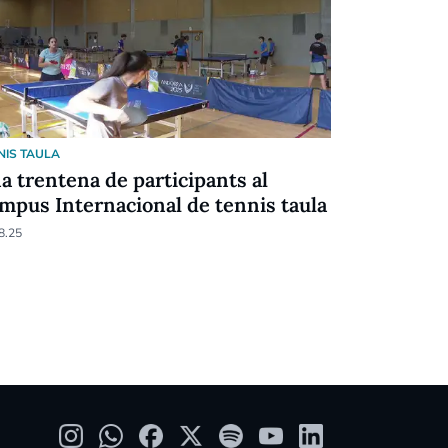
NIS TAULA
TENNIS TAULA
a trentena de participants al
Els Asensi
mpus Internacional de tennis taula
dobles en 
8.25
27.05.25