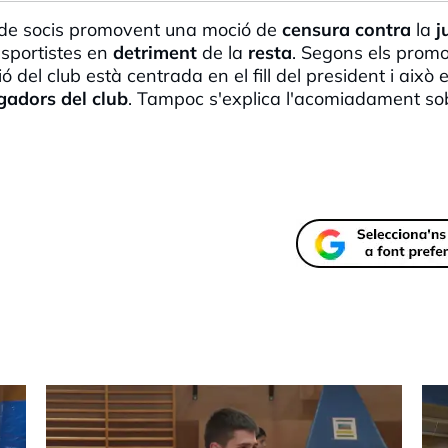
a de socis promovent una moció de
censura
contra
la
j
esportistes en
detriment
de la
resta
. Segons els promo
 del club està centrada en el fill del president i això 
gadors del club
. Tampoc s'explica l'acomiadament so