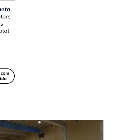
unta
.
tors
es
btat