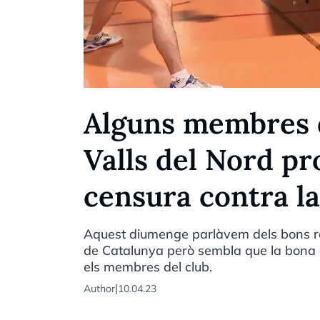
Alguns membres d
Valls del Nord p
censura contra la
Aquest diumenge parlàvem dels bons res
de Catalunya però sembla que la bona 
els membres del club.
|
Author
10.04.23