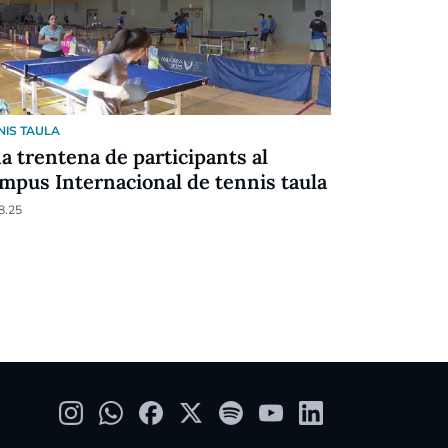
NIS TAULA
TENNIS TAULA
a trentena de participants al
Els Asensi
mpus Internacional de tennis taula
dobles en 
8.25
27.05.25