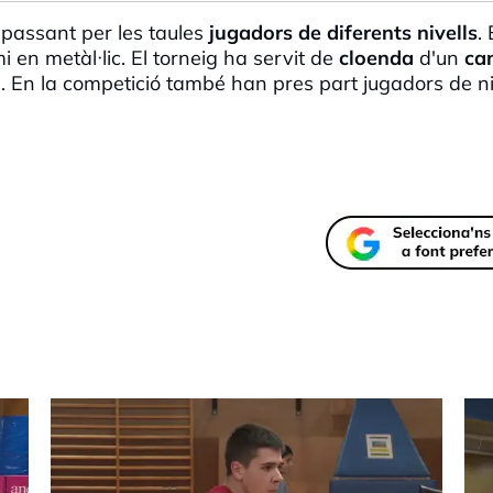
passant per les taules
jugadors de diferents nivells
. 
mi en
metàl
·
lic
. El torneig ha servit de
cloenda
d'un
ca
s. En la competició també han pres part jugadors de ni