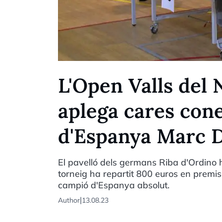
L'Open Valls del 
aplega cares con
d'Espanya Marc 
El pavelló dels germans Riba d'Ordino h
torneig ha repartit 800 euros en premis
campió d'Espanya absolut.
|
Author
13.08.23