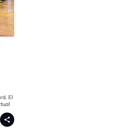
rd. El
tual
share