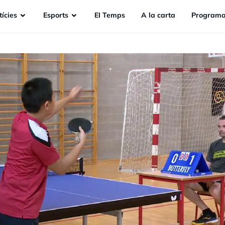
ícies
Esports
EI Temps
A la carta
Programa