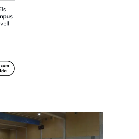
Els
mpus
vell