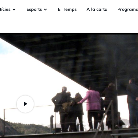
ícies
Esports
EI Temps
A la carta
Programa