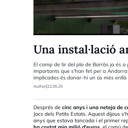
Una instal·lació 
El camp de tir del pla de Borràs ja és a
importants que s'han fet per a Andorra 2
implicades és donar-hi un ús més enllà 
|
Author
22.05.25
Després de
cinc anys i una neteja de 
Jocs dels Petits Estats. Aquest dijous s'ha
anys que estava tancada i el primer re
ha costat mig milió d'euros
, el comú d