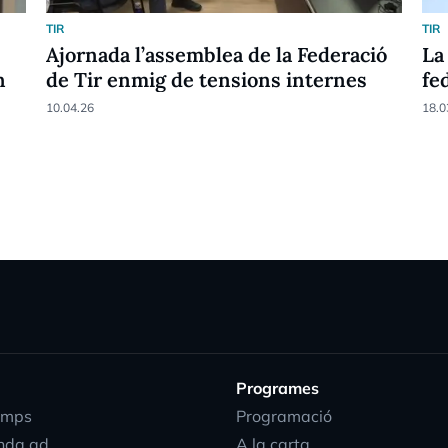
TIR
TIR
Ajornada l’assemblea de la Federació
La
n
de Tir enmig de tensions internes
fe
10.04.26
18.0
Programes
emps
Programació
nda.ad
A la carta