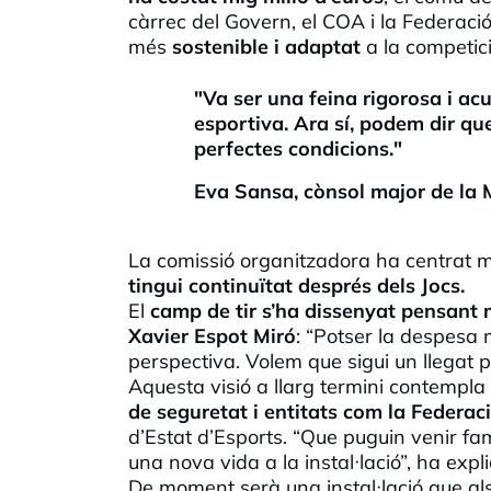
càrrec del Govern, el COA i la Federació
més
sostenible i adaptat
a la competici
"Va ser una feina rigorosa i ac
esportiva. Ara sí, podem dir q
perfectes condicions."
Eva Sansa, cònsol major de la
La comissió organitzadora ha centrat mo
tingui continuïtat després dels Jocs.
El
camp de tir s’ha dissenyat pensant 
Xavier Espot Miró
: “Potser la despesa 
perspectiva. Volem que sigui un llegat pe
Aquesta visió a llarg termini contempla
de seguretat i entitats com la Federac
d’Estat d’Esports. “Que puguin venir fam
una nova vida a la instal·
lació
”, ha expli
De moment serà una instal·
lació
que als