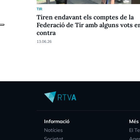
TIR
Tiren endavant els comptes de la
Federació de Tir amb alguns vots e
contra
13.06.26
Informació
Més
Notícies
EI T
Societat
Age