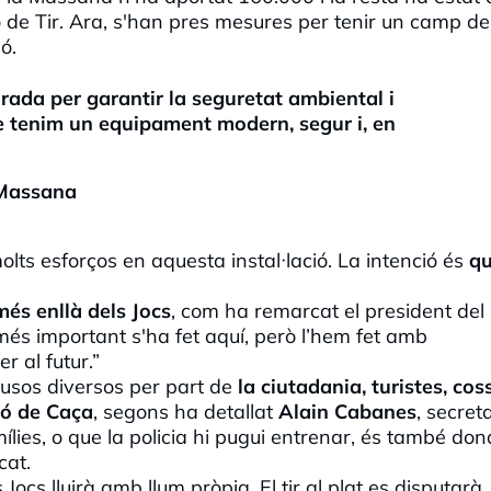
 de Tir. Ara, s'han pres mesures per tenir un camp de 
ó.
urada per garantir la seguretat ambiental i
ue tenim un equipament modern, segur i, en
 Massana
lts esforços en aquesta instal·
lació
. La intenció és
q
més enllà dels Jocs
, com ha remarcat el president del
més important s'ha fet aquí, però l’hem fet amb
r al futur.”
 usos diversos per part de
la ciutadania, turistes, cos
ió de Caça
, segons ha detallat
Alain
Cabanes
, secreta
ílies, o que la policia hi pugui entrenar, és també dona
cat.
 Jocs lluirà amb llum pròpia. El tir al plat es disputarà