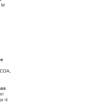
tir
ue
 COA,
sos
ri
r-li