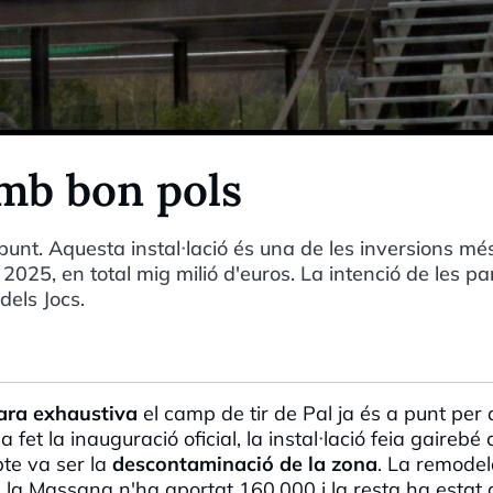
amb bon pols
 punt. Aquesta instal·lació és una de les inversions mé
025, en total mig milió d'euros. La intenció de les pa
dels Jocs.
cara exhaustiva
el camp de tir de Pal ja és a punt per 
 fet la inauguració oficial, la instal·
lació
feia gairebé 
pte va ser la
descontaminació de la zona
. La remodel
e la Massana n'ha aportat 160.000 i la resta ha estat 