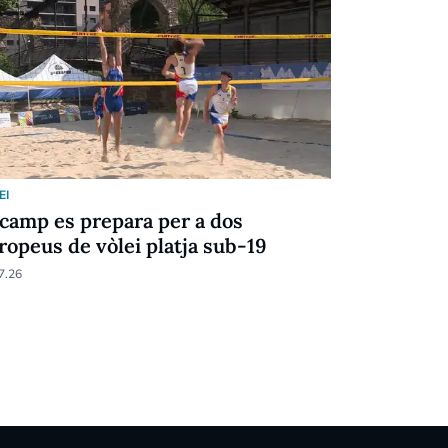
EI
VÒLEI
camp es prepara per a dos
Mateo Vien
ropeus de vòlei platja sub-19
dissoldre 
encertada
7.26
02.07.26