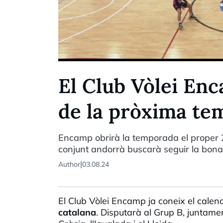
El Club Vòlei Enc
de la pròxima te
Encamp obrirà la temporada el proper 
conjunt andorrà buscarà seguir la bona l
|
Author
03.08.24
El Club
Vòlei
Encamp ja coneix el calen
catalana
. Disputarà al Grup B, juntamen