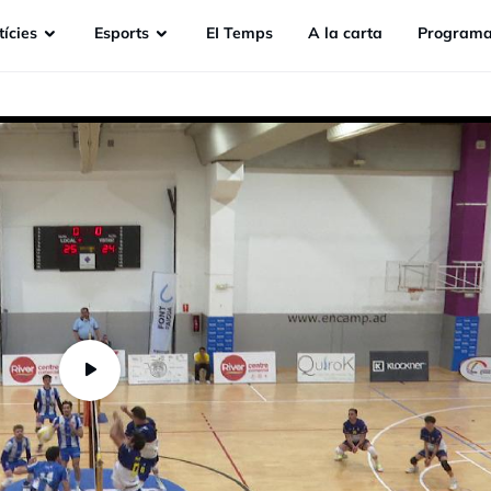
ícies
Esports
EI Temps
A la carta
Programa