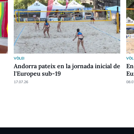
VÒLEI
VÒL
Andorra pateix en la jornada inicial de
En
l'Europeu sub-19
Eu
17.07.26
08.0