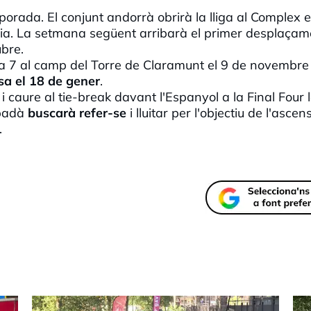
mporada. El conjunt andorrà
obrirà la lliga al Complex
e
ia. La setmana següent arribarà el primer desplaçam
ubre.
da 7 al camp del Torre de Claramunt el 9 de novembre 
sa el 18 de gener
.
i caure al
tie
-
break
davant l'Espanyol a la Final
Four
l
padà
buscarà refer-se
i lluitar per l'objectiu de l'ascen
.