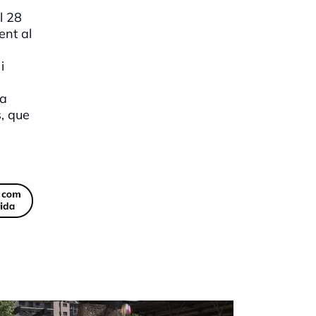
l 28
ent al
i
a
s, que