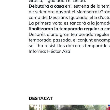
Gràcia, l'Igualada i el Lleida.
Debutarà a casa
en l'estrena de la te
de setembre davant el Montserrat Gràc
camp del
Mestrans
Igualada, el 5 d'oct
La primera volta es tancarà a la jorna
f
inalitzaran la temporada regular a ca
Després d'una gran temporada regular 
temporada passada, el conjunt
encam
se li ha resistit les darreres temporades
Informa:
Héctor
Aza
DESTACAT