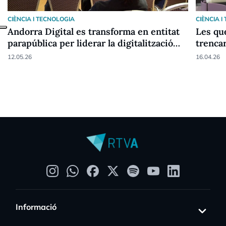
CIÈNCIA I TECNOLOGIA
CIÈNCIA 
Andorra Digital es transforma en entitat
Les que
parapública per liderar la digitalització
trenca
del país
12.05.26
16.04.26
Informació