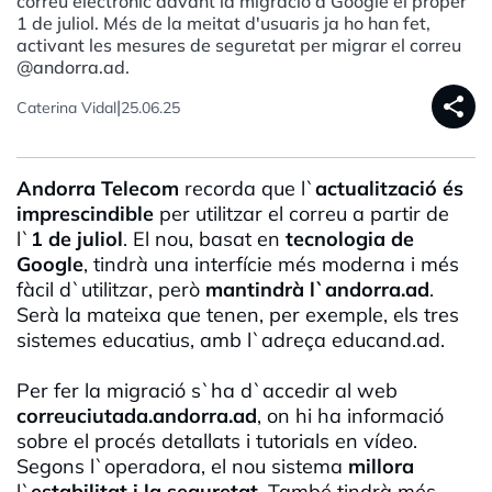
correu electrònic davant la migració a Google el proper
1 de juliol. Més de la meitat d'usuaris ja ho han fet,
activant les mesures de seguretat per migrar el correu
@andorra.ad.
share
|
Caterina Vidal
25.06.25
Andorra Telecom
recorda que l`
actualització és
imprescindible
per utilitzar el correu a partir de
l`
1 de juliol
. El nou, basat en
tecnologia de
Google
, tindrà una interfície més moderna i més
fàcil d`utilitzar, però
mantindrà l`andorra.ad
.
Serà la mateixa que tenen, per exemple, els tres
sistemes educatius, amb l`adreça educand.ad.
Per fer la migració s`ha d`accedir al web
correuciutada.andorra.ad
, on hi ha informació
sobre el procés detallats i tutorials en vídeo.
Segons l`operadora, el nou sistema
millora
l`
estabilitat i la seguretat
. També tindrà més