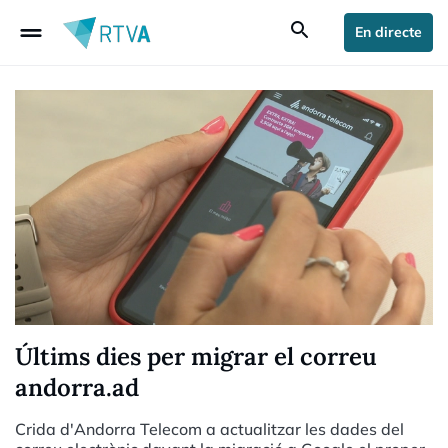
drag_handle
search
En directe
Últims dies per migrar el correu
andorra.ad
Crida d'Andorra Telecom a actualitzar les dades del