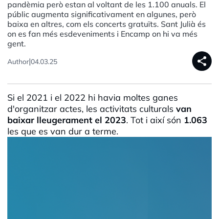
pandèmia però estan al voltant de les 1.100 anuals. El
públic augmenta significativament en algunes, però
baixa en altres, com els concerts gratuïts. Sant Julià és
on es fan més esdeveniments i Encamp on hi va més
gent.
share
|
Author
04.03.25
Si el 2021 i el 2022 hi havia moltes ganes
d'organitzar actes, les activitats culturals
van
baixar lleugerament el 2023
. Tot i així són
1.063
les que es van dur a terme.