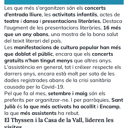
Les que més s'organitzen són els
concerts
d'entrada lliure
, les
activitats infantils
, actes de
teatre
i
dansa
i
presentacions literàries.
Destaca
l'augment de les presentacions literàries,
16 més
que un any abans
, una mostra de la bona salut
del teixit literari del país.
Les
manifestacions de cultura popular han més
que doblat el públic
, encara que els
concerts
gratuïts n'han tingut menys
que altres anys.
L'assistència en general, tot i créixer respecte els
darrers anys, encara està molt per sota de les
dades registrades abans de la crisi sanitària
causada per la
Covid
-19.
Pel que fa al mes,
setembre i maig
són els
preferits per organitzar-ne. I per parròquies,
Sant
Julià
és
la que més activats ha acollit
i
Encamp
,
la que
més assistents
ha rebut.
El
Thyssen
i la Casa de la Vall, lideren les
visites