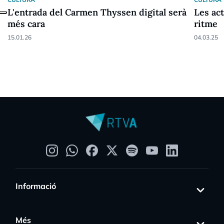
L'entrada del Carmen Thyssen digital serà
Les ac
més cara
ritme
15.01.26
04.03.25
Informació
Més