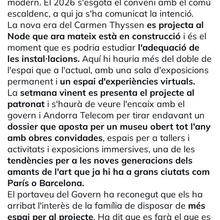
modern. El 2026 s'esgota el conveni amb el comú
escaldenc
, a qui ja s'ha comunicat la intenció.
La nova era del
Carmen
Thyssen
es projecta al
Node que ara mateix està en construcció
i és el
moment que es podria estudiar
l'adequació de
les instal·
lacions
.
Aquí hi hauria més del doble de
l'espai que a l'actual, amb una sala d'exposicions
permanent i
un espai d'experiències virtuals.
La
setmana vinent es presenta el projecte al
patronat
i s'haurà de veure l'encaix amb el
govern i Andorra
Telecom
per tirar endavant un
dossier que aposta per un museu obert tot l'any
amb obres convidades
, espais per a tallers i
activitats i exposicions immersives, una de les
tendències per a les noves generacions dels
amants de l'art que ja hi ha a grans ciutats com
París o Barcelona.
El portaveu del Govern ha reconegut que els ha
arribat l'interès de la família de disposar de
més
espai per al projecte
. Ha dit que es farà el que es