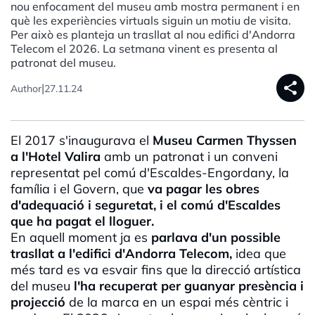
nou enfocament del museu amb mostra permanent i en
què les experiències virtuals siguin un motiu de visita.
Per això es planteja un trasllat al nou edifici d'Andorra
Telecom el 2026. La setmana vinent es presenta al
patronat del museu.
share
|
Author
27.11.24
El 2017 s'inaugurava el
Museu
Carmen
Thyssen
a l'Hotel Valira
amb un patronat i un conveni
representat pel comú d'Escaldes-Engordany, la
família i el Govern, que
va pagar les obres
d'adequació i seguretat, i el comú d'Escaldes
que ha pagat el lloguer.
En aquell moment ja es
parlava d'un possible
trasllat a l'edifici d'Andorra
Telecom
,
idea que
més tard es va esvair fins que la direcció artística
del museu
l'ha recuperat per guanyar presència i
projecció
de la marca en un espai més cèntric i