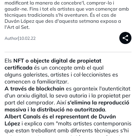
modificant la manera de concebre'l, comprar-lo i
gaudir-ne. Fins i tot els artistes que van començar amb
tècniques tradicionals s'hi aventuren. És el cas de
Duván López que des d'aquesta setmana exposa a
l'Art al Set.
share
|
Author
10.02.22
Els
NFT
o objecte digital de propietat
certificada
és un concepte amb el qual
alguns galeristes, artistes i col·
leccionistes
es
comencen a familiaritzar.
A través de
blockchain
es garanteix l'autenticitat
d'un arxiu digital, la seva autoria i la propietat per
part del comprador. Així
s'elimina la reproducció
massiva i la distribució no autoritzada
.
Albert Canals és el representant de
Duván
López
i explica com "molts artistes contemporanis
que estan treballant amb diferents tècniques s'hi