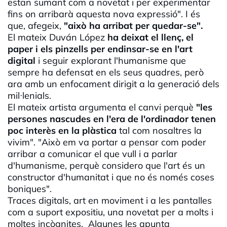
estan sumant com a novetat i per experimentar
fins on arribarà aquesta nova expressió". I és
que, afegeix,
"això ha arribat per quedar-se".
El mateix
Duván
López
ha deixat el llenç, el
paper i els pinzells per endinsar-se en l'art
digital
i seguir explorant l'humanisme que
sempre ha defensat en els seus quadres, però
ara amb un enfocament dirigit a la generació dels
mil·
lenials.
El mateix artista argumenta el canvi perquè
"les
persones nascudes en l'era de l'ordinador tenen
poc interès en la plàstica
tal com nosaltres la
vivim". "Això em va portar a pensar com poder
arribar a comunicar el que vull i a parlar
d'humanisme, perquè considero que l'art és un
constructor d'humanitat i que no és només coses
boniques".
Traces digitals, art en moviment i a les pantalles
com a suport expositiu, una novetat per a molts i
moltes incògnites. Algunes les apunta