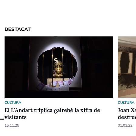
DESTACAT
CULTURA
CULTURA
El L'Andart triplica gairebé la xifra de
Joan X
visitants
destruc
galeri
15.11.25
01.03.22