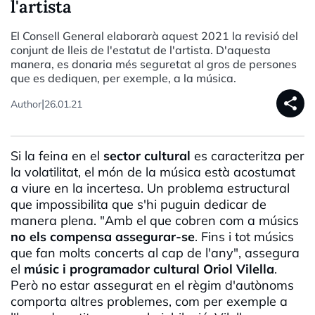
l'artista
El Consell General elaborarà aquest 2021 la revisió del
conjunt de lleis de l'estatut de l'artista. D'aquesta
manera, es donaria més seguretat al gros de persones
que es dediquen, per exemple, a la música.
share
|
Author
26.01.21
Si la feina en el
sector cultural
es caracteritza per
la volatilitat, el món de la música està acostumat
a viure en la incertesa. Un problema estructural
que impossibilita que s'hi puguin dedicar de
manera plena. "Amb el que cobren com a músics
no els compensa assegurar-se
. Fins i tot músics
que fan molts concerts al cap de l'any", assegura
el
músic i programador cultural Oriol Vilella
.
Però no estar assegurat en el règim d'autònoms
comporta altres problemes, com per exemple a