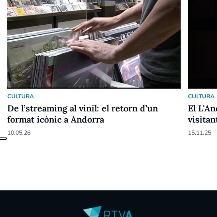
CULTURA
CULTURA
De l’streaming al vinil: el retorn d’un
El L'An
format icònic a Andorra
visitan
10.05.26
15.11.25