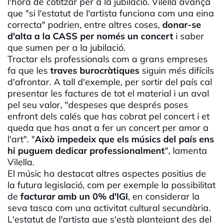
l'hora de cotitzar per a la jubilació. Vilella avança
que "si l'estatut de l'artista funciona com una eina
correcta" podrien, entre altres coses,
donar-se
d'alta a la CASS per només un concert
i saber
que sumen per a la jubilació.
Tractar els professionals com a grans empreses
fa que les
traves burocràtiques
siguin més difícils
d'afrontar. A tall d'exemple, per sortir del país cal
presentar les factures de tot el material i un aval
pel seu valor, "despeses que després poses
enfront dels calés que has cobrat pel concert i et
queda que has anat a fer un concert per amor a
l'art". "
Això impedeix que els músics del país ens
hi puguem dedicar professionalment
", lamenta
Vilella.
El músic ha destacat altres aspectes positius de
la futura legislació, com per exemple la possibilitat
de
facturar amb un 0%
d'IGI
, en considerar la
seva tasca com una activitat cultural secundària.
L'estatut de l'artista que s'està plantejant des del