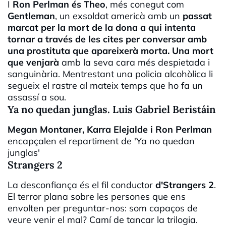
I
Ron Perlman és Theo
, més conegut com
Gentleman
, un exsoldat americà amb un
passat
marcat per la mort de la dona a qui intenta
tornar a través de les cites per conversar amb
una prostituta que apareixerà morta. Una mort
que venjarà
amb la seva cara més despietada i
sanguinària. Mentrestant una policia alcohòlica li
segueix el rastre al mateix temps que ho fa un
assassí a sou.
Ya no quedan junglas. Luis Gabriel Beristáin
Megan Montaner, Karra Elejalde i Ron Perlman
encapçalen el repartiment de 'Ya no quedan
junglas'
Strangers 2
La desconfiança és el fil conductor
d'Strangers 2
.
El terror plana sobre les persones que ens
envolten per preguntar-nos: som capaços de
veure venir el mal? Camí de tancar la trilogia.