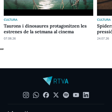
CULTURA
CULTURA
Taurons i dinosaures protagonitzen les
Spider
estrenes de la setmana al cinema
pressi
07.08.26
24.07.26