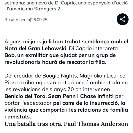
setmana: una nova de Di Caprio, una espanyola d'acció
i l'americana Strangers 2.
share
|
Rosa Alberch
26.09.25
Alguns mitjans ja
li han trobat semblança amb el
Nota del Gran Lebowski
. Di Caprio interpreta
Bob, un exmilitar que ajudat per un grup de
revolucionaris haurà de rescatar la filla.
Del creador de Boogie Nights, Magnolia i Licorice
Pizza arriba aquesta cinta d'acció ambientada en
les revolucions dels anys 70 on intervenen
Benicio del Toro, Sean Penn i Chase Infiniti
per
portar l'espectador
pel camí de l
a insurrecció, la
violència que comporta i les relacions de família
i amistats.
Una batalla tras otra. Paul Thomas Anderson