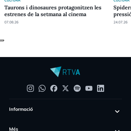
CULTURA
CULTURA
Taurons i dinosaures protagonitzen les
Spider
estrenes de la setmana al cinema
pressi
07.08.26
24.07.26
Informació
Més