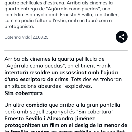
quatre pel·lícules d'estrena. Arriba als cinemes la
quarta entrega de "Agárralo como puedas", una
comèdia espanyola amb Ernesto Sevilla, i un thriller,
com no podia faltar a l'estiu, amb un tauró com a
protagonista.
share
|
Caterina Vidal
22.08.25
Arriba als cinemes la quarta pel·lícula de
"Agárralo como puedas", on el tinent Frank
intentarà resoldre un assassinat amb l'ajuda
d'una escriptora de crims
. Tots dos es trobaran
en situacions absurdes i explosives.
Sin cobertura
Un altra
comèdia
que arriba a la gran pantalla
però amb segell espanyol és "Sin cobertura".
Ernesto Sevilla i Alexandra Jiménez
protagonitzen un film on el desig de la menor de
la família, quedar-se sense mòbils
, es fa realitat.