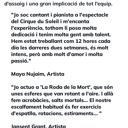
d'assaig i una gran implicació de tot l'equip.
"Jo soc cantant i pianista a l'espectacle
del Cirque du Soleil i m'encanta
l'experiència, tothom li posa molta
dedicació i tenim molta gent amb talent.
Hem estat treballant com 12 hores cada
dia les darreres dues setmanes, és molt
intens, però amb molt d'amor i molta
passió."
Maya Nujaim, Artista
"Jo actuo a 'La Roda de la Mort', que són
unes esferes que van rotant a l'aire. I allà
fem acrobàcies, salts mortals... El nostre
escalfament habitual és fer exercicis
d'espatlla, rotacions, estiraments... "
Jansent Grant, Artista