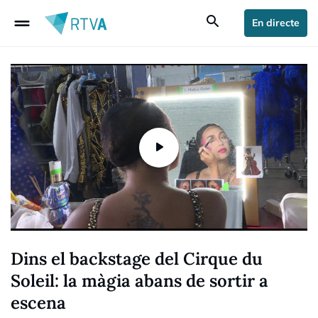
drag_handle
search
En directe
Dins el backstage del Cirque du
Soleil: la màgia abans de sortir a
escena