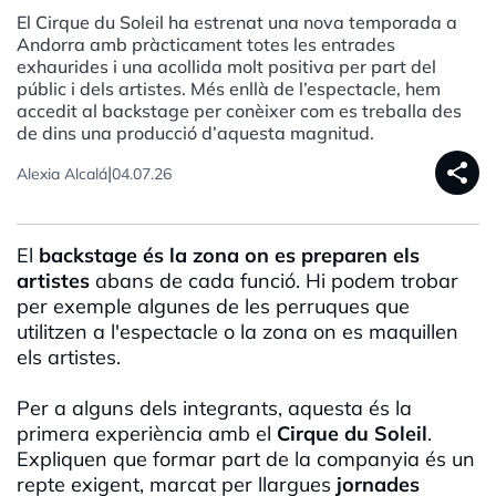
El Cirque du Soleil ha estrenat una nova temporada a
Andorra amb pràcticament totes les entrades
exhaurides i una acollida molt positiva per part del
públic i dels artistes. Més enllà de l’espectacle, hem
accedit al backstage per conèixer com es treballa des
de dins una producció d’aquesta magnitud.
share
|
Alexia Alcalá
04.07.26
El
backstage és la zona on es preparen els
artistes
abans de cada funció. Hi podem trobar
per exemple algunes de les perruques que
utilitzen a l'espectacle o la zona on es maquillen
els artistes.
Per a alguns dels integrants, aquesta és la
primera experiència amb el
Cirque du Soleil
.
Expliquen que formar part de la companyia és un
repte exigent, marcat per llargues
jornades