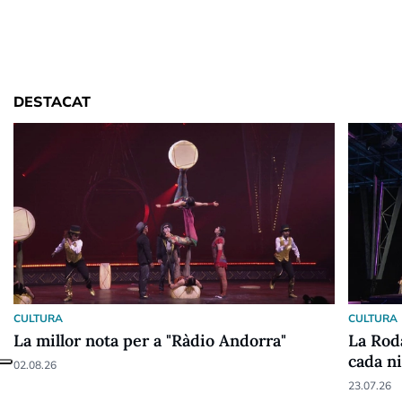
DESTACAT
CULTURA
CULTURA
La millor nota per a "Ràdio Andorra"
La Roda
cada ni
02.08.26
23.07.26