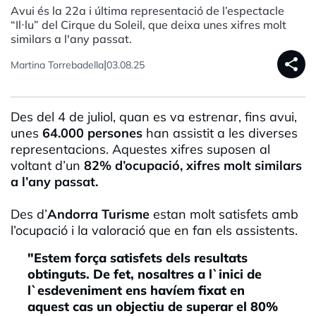
Avui és la 22a i última representació de l’espectacle
“Il·lu” del Cirque du Soleil, que deixa unes xifres molt
similars a l'any passat.
share
|
Martina Torrebadella
03.08.25
Des del 4 de juliol, quan es va estrenar, fins avui,
unes
64.000 persones
han assistit a les diverses
representacions. Aquestes xifres suposen al
voltant d’un
82% d’ocupació, xifres molt similars
a l’any passat.
Des d’
Andorra Turisme
estan molt satisfets amb
l’ocupació i la valoració que en fan els assistents.
"Estem força satisfets dels resultats
obtinguts. De fet, nosaltres a l`inici de
l`esdeveniment ens havíem fixat en
aquest cas un objectiu de superar el 80%