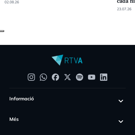
cada ni
02.08.26
23.07.26
Informació
Més