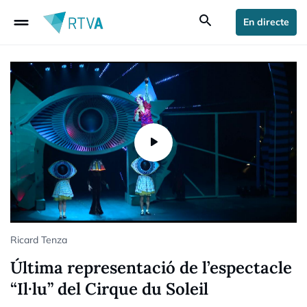
drag_handle
search
En directe
Ricard Tenza
Última representació de l’espectacle
“Il·lu” del Cirque du Soleil