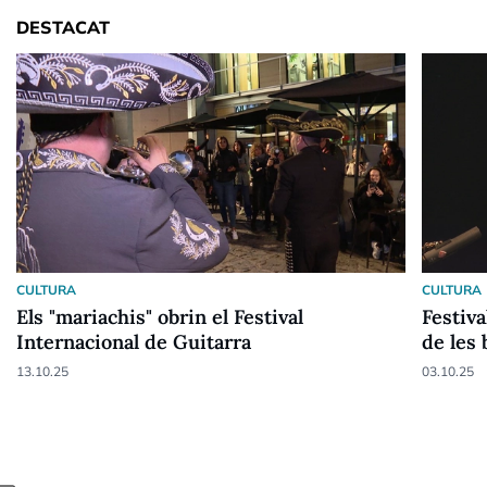
DESTACAT
CULTURA
CULTURA
Els "mariachis" obrin el Festival
Festiva
Internacional de Guitarra
de les 
13.10.25
03.10.25