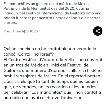
El 'mariachi' és un gènere de la música de Mèxic.
Patrimoni de la Humanitat des del 2020, avui ha
inaugurat el Festival Internacional de Guitarra amb una
banda itinerant per acostar un tros del país als nostres
carrers.
share
|
Rosa Alberch
13.10.25
Qui no coneix o no ha cantat alguna vegada la
cançó "Canta i no llores"?
El Centre Històric d'Andorra la Vella s'ha convertit
en un tros de Mèxic en l'inici del Festival de
Guitarra, una manera d'apropar cultures i història
amb Mensajeros de Méjico. En el repertori porten
clàssics, els que fa tant de temps que es toquen
que, de vegades, no es recorden ni les autories. I
per celebrar, "Las mañanitas" que li han cantat a
una noia que avui celebrava l'aniversari.