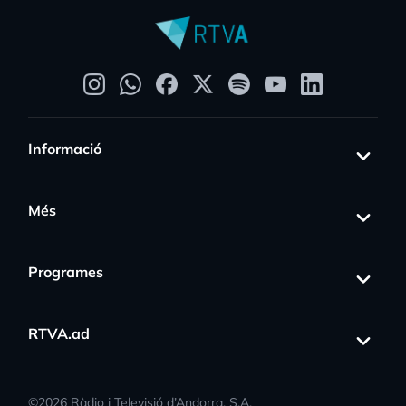
Informació
Més
Programes
RTVA.ad
©
2026
Ràdio i Televisió d’Andorra, S.A.