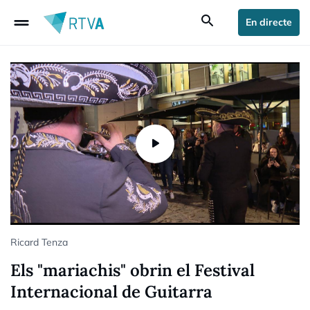
drag_handle
search
En directe
Ricard Tenza
Els "mariachis" obrin el Festival
Internacional de Guitarra