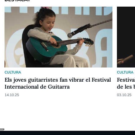
CULTURA
CULTURA
Els joves guitarristes fan vibrar el Festival
Festiva
Internacional de Guitarra
de les 
14.10.25
03.10.25