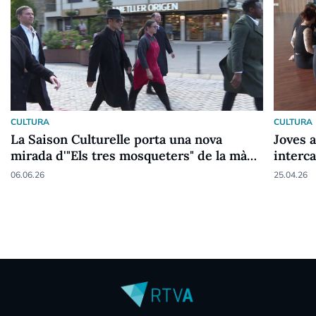
CULTURA
CULTURA
La Saison Culturelle porta una nova
Joves a
mirada d'"Els tres mosqueters" de la mà
interc
del col·lectiu 49 701
cicle O
06.06.26
25.04.26