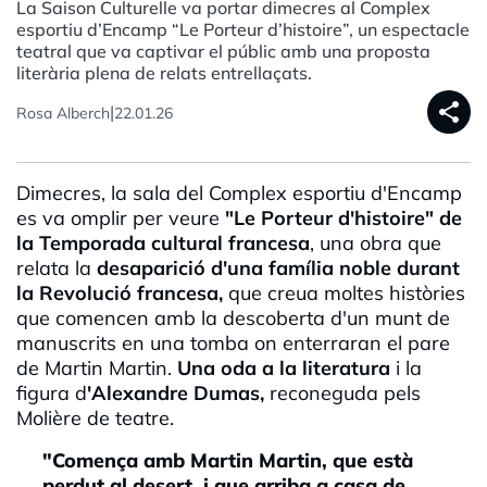
La Saison Culturelle va portar dimecres al Complex
esportiu d’Encamp “Le Porteur d’histoire”, un espectacle
teatral que va captivar el públic amb una proposta
literària plena de relats entrellaçats.
share
|
Rosa Alberch
22.01.26
Dimecres, la sala del Complex esportiu d'Encamp
es va omplir per veure
"Le Porteur d'histoire" de
la Temporada cultural francesa
, una obra que
relata la
desaparició d'una família noble durant
la Revolució francesa,
que creua moltes històries
que comencen amb la descoberta d'un munt de
manuscrits en una tomba on enterraran el pare
de Martin Martin.
Una oda a la literatura
i la
figura d
'Alexandre Dumas,
reconeguda pels
Molière de teatre.
"Comença amb Martin Martin, que està
perdut al desert, i que arriba a casa de