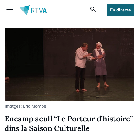
drag_handle
search
En directe
Imatges: Eric Mompel
Encamp acull “Le Porteur d’histoire”
dins la Saison Culturelle