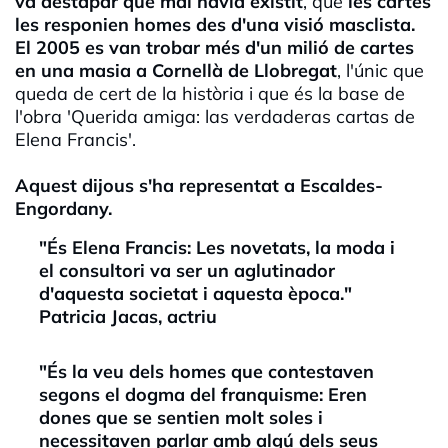
va destapar que mai havia existit
, que
les cartes
les responien homes des d'una visió masclista.
El 2005 es van trobar més d'un milió de cartes
en una masia a Cornellà de Llobregat
, l'únic que
queda de cert de la història i que és la base de
l'obra 'Querida amiga: las verdaderas cartas de
Elena Francis'.
Aquest dijous s'ha representat a Escaldes-
Engordany.
"És Elena Francis: Les novetats, la moda i
el consultori va ser un aglutinador
d'aquesta societat i aquesta època."
Patricia Jacas, actriu
"És la veu dels homes que contestaven
segons el dogma del franquisme: Eren
dones que se sentien molt soles i
necessitaven parlar amb algú dels seus