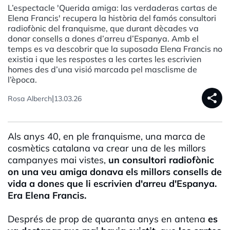
L’espectacle 'Querida amiga: las verdaderas cartas de
Elena Francis' recupera la història del famós consultori
radiofònic del franquisme, que durant dècades va
donar consells a dones d’arreu d’Espanya. Amb el
temps es va descobrir que la suposada Elena Francis no
existia i que les respostes a les cartes les escrivien
homes des d’una visió marcada pel masclisme de
l’època.
share
|
Rosa Alberch
13.03.26
Als anys 40, en ple franquisme, una marca de
cosmètics catalana va crear una de les millors
campanyes mai vistes,
un consultori radiofònic
on una veu amiga donava els millors consells de
vida a dones que li escrivien d'arreu d'Espanya.
Era Elena Francis.
Després de prop de quaranta anys en antena
es