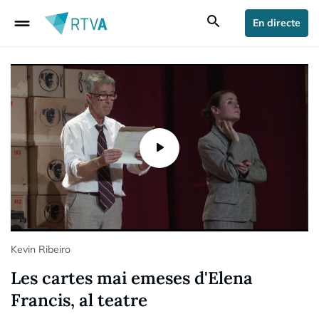
drag_handle
search
En directe
Kevin Ribeiro
Les cartes mai emeses d'Elena
Francis, al teatre