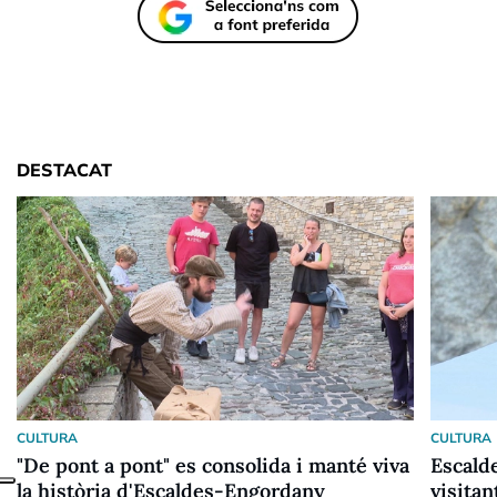
DESTACAT
CULTURA
CULTURA
"De pont a pont" es consolida i manté viva
Escald
la història d'Escaldes-Engordany
visitan