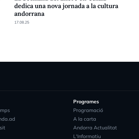
dedica una nova jornada a la cultura
andorrana
17.08.25
Programes
emps
Programació
nda.ad
A la carta
sit
Andorra Actualitat
L'Informatiu