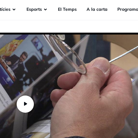
ícies
Esports
EI Temps
A la carta
Programa