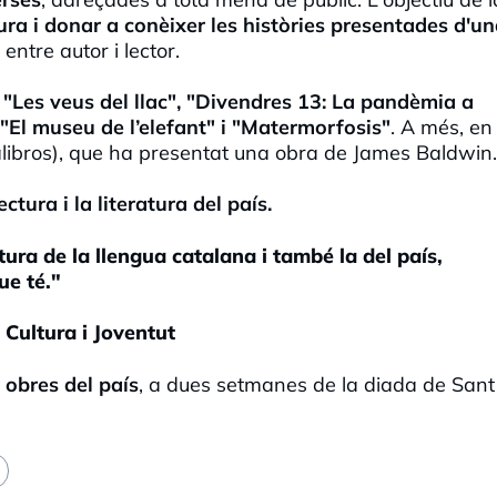
tura i donar a conèixer les històries presentades d'u
 entre autor i lector.
n
"Les veus del llac", "Divendres 13: La pandèmia a
 "El museu de l’elefant" i "Matermorfosis"
. A més, en 
talibros), que ha presentat una obra de James Baldwin.
ctura i la literatura del país.
tura de la llengua catalana i també la del país,
ue té."
 Cultura i Joventut
 obres del país
, a dues setmanes de la diada de Sant 