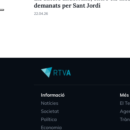
demanats per Sant Jordi
22.04.26
Informació
Més
Notícies
EI T
Societat
Age
Política
Tràn
Economia