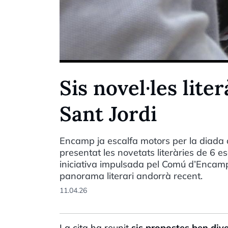
Sis novel·les lite
Sant Jordi
Encamp ja escalfa motors per la diada d
presentat les novetats literàries de 6 es
iniciativa impulsada pel Comú d’Encamp 
panorama literari andorrà recent.
11.04.26
La cita ha reunit
sis propostes ben div