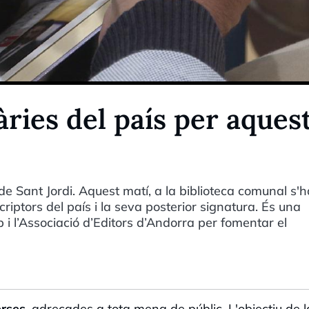
ràries del país per aques
e Sant Jordi. Aquest matí, a la biblioteca comunal s'
criptors del país i la seva posterior signatura. És una
i l’Associació d’Editors d’Andorra per fomentar el
erses
, adreçades a tota mena de públic. L'objectiu de l