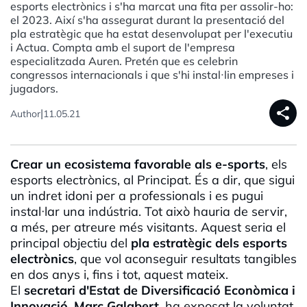
esports electrònics i s'ha marcat una fita per assolir-ho:
el 2023. Així s'ha assegurat durant la presentació del
pla estratègic que ha estat desenvolupat per l'executiu
i Actua. Compta amb el suport de l'empresa
especialitzada Auren. Pretén que es celebrin
congressos internacionals i que s'hi instal·lin empreses i
jugadors.
share
|
Author
11.05.21
Crear un ecosistema favorable als e-sports
, els
esports electrònics, al Principat. És a dir, que sigui
un indret idoni per a professionals i es pugui
instal·lar una indústria. Tot això hauria de servir,
a més, per atreure més visitants. Aquest seria el
principal objectiu del
pla estratègic dels esports
electrònics
, que vol aconseguir resultats tangibles
en dos anys i, fins i tot, aquest mateix.
El
secretari d'Estat de Diversificació Econòmica i
Innovació, Marc
Galabert
, ha exposat la voluntat