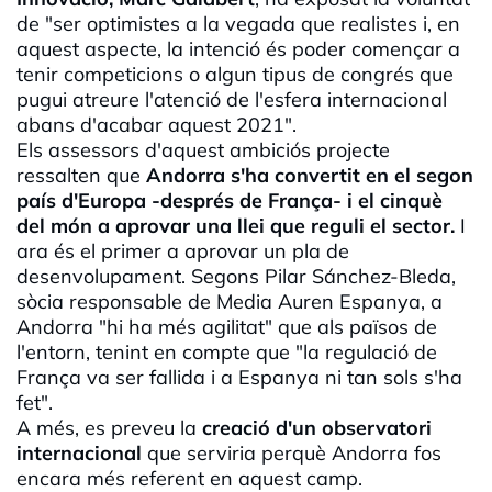
de "ser optimistes a la vegada que realistes i, en
aquest aspecte, la intenció és poder començar a
tenir competicions o algun tipus de congrés que
pugui atreure l'atenció de l'esfera internacional
abans d'acabar aquest 2021".
Els assessors d'aquest ambiciós projecte
ressalten que
Andorra s'ha convertit en el segon
país d'Europa -després de França- i el cinquè
del món a aprovar una llei que reguli el sector.
I
ara és el primer a aprovar un pla de
desenvolupament. Segons Pilar Sánchez-
Bleda,
s
òcia responsable de
Media
Auren
Espanya, a
Andorra "hi ha més agilitat" que als països de
l'entorn, tenint en compte que "la regulació de
França va ser fallida i a Espanya ni tan sols s'ha
fet".
A més, es preveu la
creació d'un observatori
internacional
que serviria perquè Andorra fos
encara més referent en aquest camp.