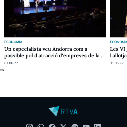
ECONOMIA
ECONOMI
Un especialista veu Andorra com a
Les VI
possible pol d'atracció d'empreses de la
l'allot
indústria del metavers
revoluc
01.06.22
31.05.22