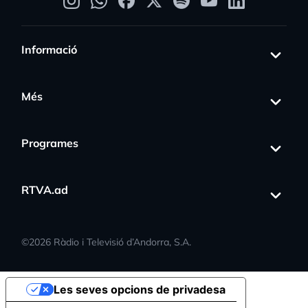
Informació
Més
Programes
RTVA.ad
©
2026
Ràdio i Televisió d’Andorra, S.A.
Les seves opcions de privadesa