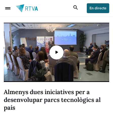
drag_handle
search
En directe
Almenys dues iniciatives per a
desenvolupar parcs tecnològics al
país