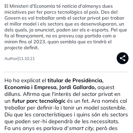
El Ministeri d'Economia té notícia d'almenys dues
iniciatives per fer parcs tecnològics al país. Des del
Govern es vol treballar amb el sector privat per trobar
el millor model i els sectors que es desenvoluparan, un
dels quals, ja anunciat, poden ser els e-esports. Pel que
fa al finançament, no es preveu cap partida com a
mínim fins al 2023, quan sembla que es tindrà el
projecte definit.
share
|
Author
11.10.21
Ho ha explicat el
titular de Presidència,
Economia i Empresa, Jordi Gallardo,
aquest
dilluns. Afirma que l'interès del sector privat en
un
futur parc tecnològic
és un fet. Ara només cal
treballar per definir-lo i tenir un model sostenible.
Diu que les característiques i quins són els sectors
que poden ser-hi dependrà de les necessitats.
Fa uns anys es parlava d'
smart
city
, però des