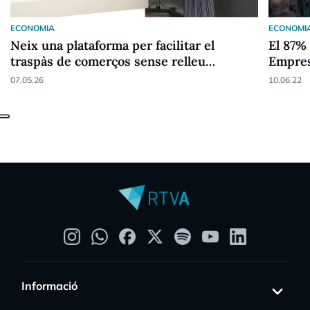
ECONOMIA
ECONOMI
Neix una plataforma per facilitar el
El 87% 
traspàs de comerços sense relleu
Empres
generacional
creixe
07.05.26
10.06.22
Informació