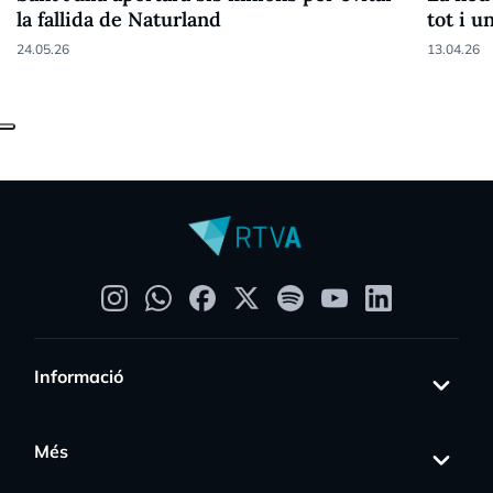
la fallida de Naturland
tot i u
24.05.26
13.04.26
Informació
Més