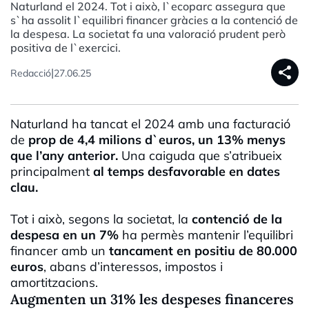
Naturland el 2024. Tot i això, l`ecoparc assegura que
s`ha assolit l`equilibri financer gràcies a la contenció de
la despesa. La societat fa una valoració prudent però
positiva de l`exercici.
share
|
Redacció
27.06.25
Naturland ha tancat el 2024 amb una facturació
de
prop de 4,4 milions d`euros, un 13% menys
que l’any anterior.
Una caiguda que s’atribueix
principalment
al temps desfavorable en dates
clau.
Tot i això, segons la societat, la
contenció de la
despesa en un 7%
ha permès mantenir l’equilibri
financer amb un
tancament en positiu de 80.000
euros
, abans d’interessos, impostos i
amortitzacions.
Augmenten un 31% les despeses financeres