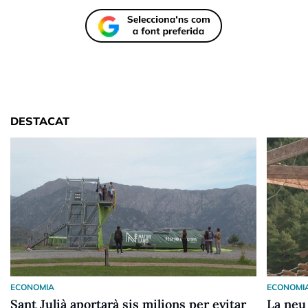
DESTACAT
ECONOMIA
ECONOMI
Sant Julià aportarà sis milions per evitar
La neu