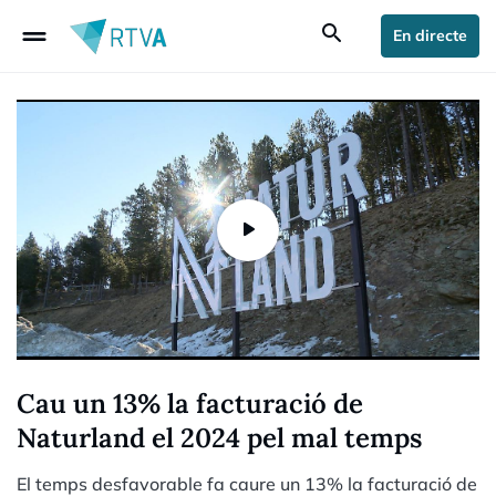
drag_handle
search
En directe
Cau un 13% la facturació de
Naturland el 2024 pel mal temps
El temps desfavorable fa caure un 13% la facturació de